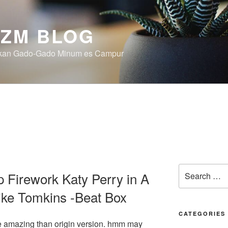
ZM BLOG
akan Gado-Gado Minum es Campur
Search
p Firework Katy Perry in A
for:
ike Tomkins -Beat Box
CATEGORIES
ore amazing than origin version. hmm may