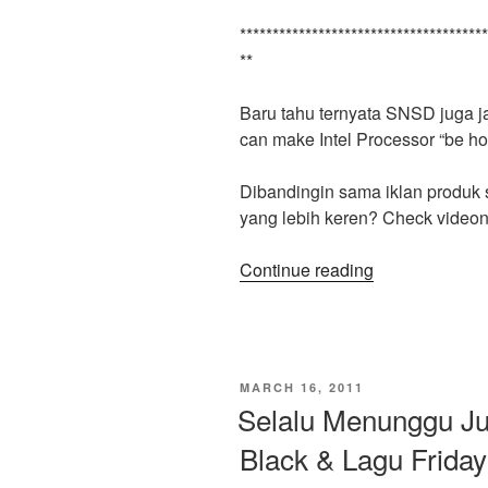
**************************************
**
Baru tahu ternyata SNSD juga jad
can make Intel Processor “be hot
Dibandingin sama iklan produk 
yang lebih keren? Check videon
“Video
Continue reading
Clip
SNSD
Chocolate
Love
POSTED
MARCH 16, 2011
LG
ON
Selalu Menunggu J
vs
Black & Lagu Friday
Video
Clip