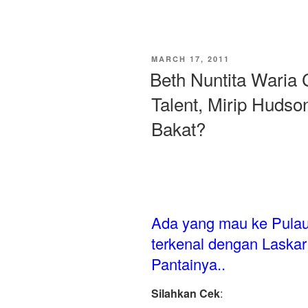
Nuclear
Boy,
Anime
Penjelasan
POSTED
MARCH 17, 2011
Bencana
ON
Beth Nuntita Waria C
PLTN
Talent, Mirip Hudso
Fukusima”
Bakat?
Ada yang mau ke Pulau
terkenal dengan Laskar
Pantainya..
Silahkan Cek
: