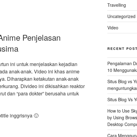
Travelling
Uncategorized
Video
 Anime Penjelasan
usima
RECENT POS
Pengalaman Du
tun ini untuk menjelaskan kejadian
10 Menggunaka
da anak-anak. Video ini khas anime
”
a. Diharapkan ketakutan anak-anak
Situs Blog vs 
rkurang. Divideo ini dikisahkan reaktor
menguntungkan 
ut dan “para dokter” berusaha untuk
Situs Blog Vs Y
How to Use Skyp
title inggrisnya 🙂
by Using Brows
Desktop Compu
Cara Mengguna