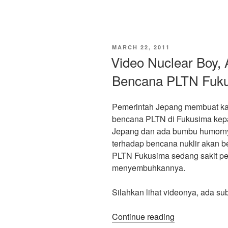
TV
Box”
Oon:
Satu
Video
POSTED
MARCH 22, 2011
Pesawat
ON
Video Nuclear Boy,
Tempur
Bencana PLTN Fuk
Jatuh
Jadi
2
Pemerintah Jepang membuat kar
Berita
bencana PLTN di Fukusima kepa
Bertentangan!!
Jepang dan ada bumbu humorny
terhadap bencana nuklir akan be
PLTN Fukusima sedang sakit per
menyembuhkannya.
Silahkan lihat videonya, ada sub
“Video
Continue reading