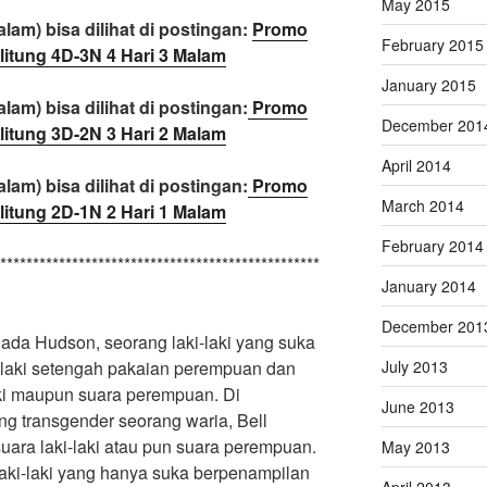
May 2015
lam) bisa dilihat di postingan:
Promo
February 2015
litung 4D-3N 4 Hari 3 Malam
January 2015
lam) bisa dilihat di postingan:
Promo
December 201
litung 3D-2N 3 Hari 2 Malam
April 2014
lam) bisa dilihat di postingan:
Promo
March 2014
litung 2D-1N 2 Hari 1 Malam
February 2014
*************************************************
January 2014
December 201
 ada Hudson, seorang laki-laki yang suka
July 2013
-laki setengah pakaian perempuan dan
ki maupun suara perempuan. Di
June 2013
ng transgender seorang waria, Bell
uara laki-laki atau pun suara perempuan.
May 2013
aki-laki yang hanya suka berpenampilan
April 2013