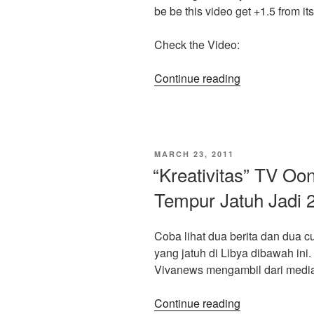
be be this video get +1.5 from its
Check the Video:
“Amazing!!
Continue reading
Video
Clip
Firework
Katy
POSTED
MARCH 23, 2011
Perry
ON
“Kreativitas” TV Oo
in
Tempur Jatuh Jadi 2
A
Capella
Cover
Coba lihat dua berita dan dua c
by
yang jatuh di Libya dibawah ini.
Mike
Vivanews mengambil dari medi
Tomkins
-
““Kreativitas”
Continue reading
Beat