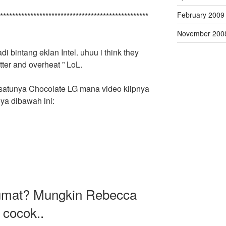
February 2009
*************************************************
November 200
i bintang eklan Intel. uhuu i think they
ter and overheat ” LoL.
satunya Chocolate LG mana video klipnya
ya dibawah ini:
umat? Mungkin Rebecca
 cocok..