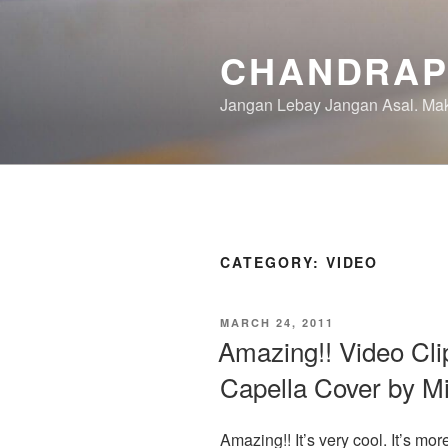
Skip
to
CHANDRAP
content
Jangan Lebay Jangan Asal. M
CATEGORY:
VIDEO
POSTED
MARCH 24, 2011
ON
Amazing!! Video Cli
Capella Cover by M
Amazing!! It’s very cool. It’s m