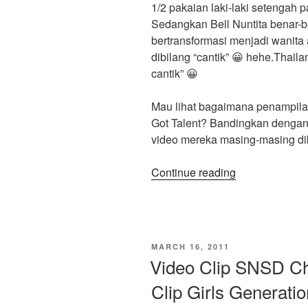
1/2 pakaian laki-laki setengah
Sedangkan Bell Nuntita benar-b
bertransformasi menjadi wanita 
dibilang “cantik” 😀 hehe.Thai
cantik” 😀
Mau lihat bagaimana penampilan
Got Talent? Bandingkan dengan
video mereka masing-masing 
“Beth
Continue reading
Nuntita
Waria
Cantik
di
POSTED
MARCH 16, 2011
Thailand’s
ON
Video Clip SNSD Ch
Got
Clip Girls Generati
Talent,
Mirip