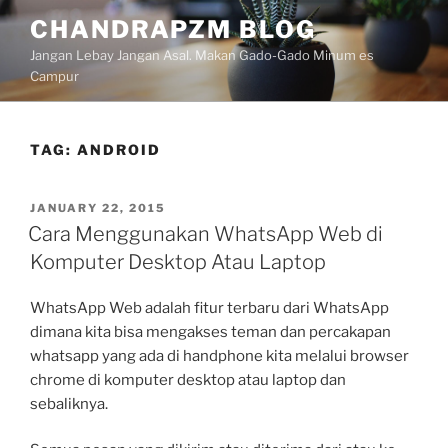
Skip
CHANDRAPZM BLOG
to
Jangan Lebay Jangan Asal. Makan Gado-Gado Minum es
content
Campur
TAG:
ANDROID
POSTED
JANUARY 22, 2015
ON
Cara Menggunakan WhatsApp Web di
Komputer Desktop Atau Laptop
WhatsApp Web adalah fitur terbaru dari WhatsApp
dimana kita bisa mengakses teman dan percakapan
whatsapp yang ada di handphone kita melalui browser
chrome di komputer desktop atau laptop dan
sebaliknya.