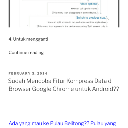
4. Untuk mengganti
“Cara
Continue reading
Coret-
Coret
File
POSTED
FEBRUARY 3, 2014
ON
Office
Sudah Mencoba Fitur Kompress Data di
docx
Browser Google Chrome untuk Android??
xlsx
atau
pptx
Menggunakan
Polaris
Ada yang mau ke Pulau Belitong?? Pulau yang
Office