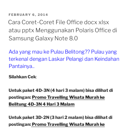
Menggunakan
WhatsApp
Web
POSTED
FEBRUARY 6, 2014
ON
di
Cara Coret-Coret File Office docx xlsx
Komputer
atau pptx Menggunakan Polaris Office di
Desktop
Samsung Galaxy Note 8.0
Atau
Laptop”
Ada yang mau ke Pulau Belitong?? Pulau yang
terkenal dengan Laskar Pelangi dan Keindahan
Pantainya..
Silahkan Cek
:
Untuk paket 4D-3N (4 hari 3 malam) bisa dilihat di
postingan:
Promo Travelling Wisata Murah ke
Belitung 4D-3N 4 Hari 3 Malam
Untuk paket 3D-2N (3 hari 2 malam) bisa dilihat di
postingan:
Promo Travelling Wisata Murah ke