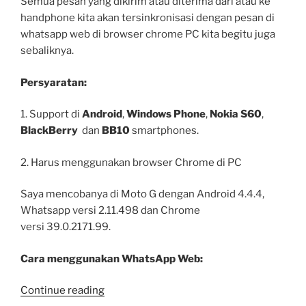
Semua pesan yang dikirim atau diterima dari atau ke
handphone kita akan tersinkronisasi dengan pesan di
whatsapp web di browser chrome PC kita begitu juga
sebaliknya.
Persyaratan:
1. Support di
Android
,
Windows Phone
,
Nokia S60
,
BlackBerry
dan
BB10
smartphones.
2. Harus menggunakan browser Chrome di PC
Saya mencobanya di Moto G dengan Android 4.4.4,
Whatsapp versi 2.11.498 dan Chrome
versi 39.0.2171.99.
Cara menggunakan WhatsApp Web:
“Cara
Continue reading