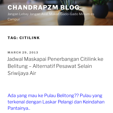
Skip
CHANDRAPZM BLOG
to
Jangan Lebay Jangan Asal. Makan Gado-Gado Minum es
content
Campur
TAG:
CITILINK
POSTED
MARCH 29, 2013
ON
Jadwal Maskapai Penerbangan Citilink ke
Belitung – Alternatif Pesawat Selain
Sriwijaya Air
Ada yang mau ke Pulau Belitong?? Pulau yang
terkenal dengan Laskar Pelangi dan Keindahan
Pantainya..