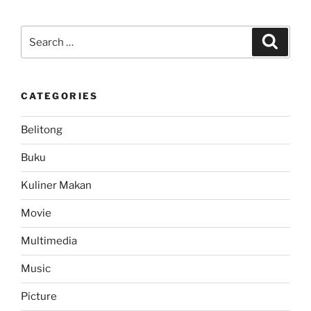
Citilink
ke
Search
Search
Belitung
for:
–
Alternatif
CATEGORIES
Pesawat
Selain
Belitong
Sriwijaya
Air”
Buku
Kuliner Makan
Movie
Multimedia
Music
Picture