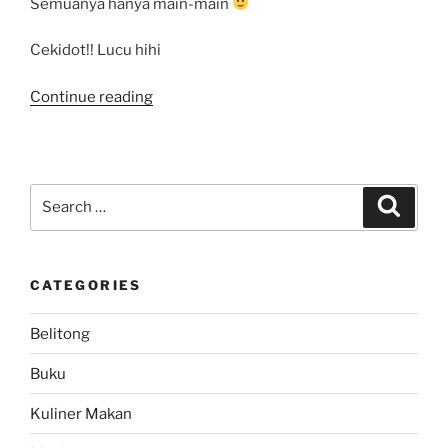
Semuanya hanya main-main
Cekidot!! Lucu hihi
“Funny
Continue reading
Video:
Musik
Kaleng
Musik
Search
Search
Calong..
for:
Lucu
hihi”
CATEGORIES
Belitong
Buku
Kuliner Makan