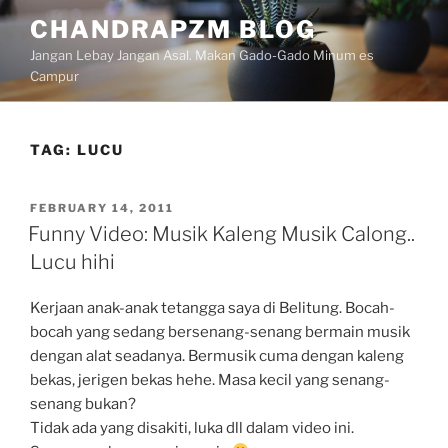
Skip
CHANDRAPZM BLOG
to
Jangan Lebay Jangan Asal. Makan Gado-Gado Minum es
content
Campur
TAG:
LUCU
POSTED
FEBRUARY 14, 2011
ON
Funny Video: Musik Kaleng Musik Calong..
Lucu hihi
Kerjaan anak-anak tetangga saya di Belitung. Bocah-
bocah yang sedang bersenang-senang bermain musik
dengan alat seadanya. Bermusik cuma dengan kaleng
bekas, jerigen bekas hehe. Masa kecil yang senang-
senang bukan?
Tidak ada yang disakiti, luka dll dalam video ini.