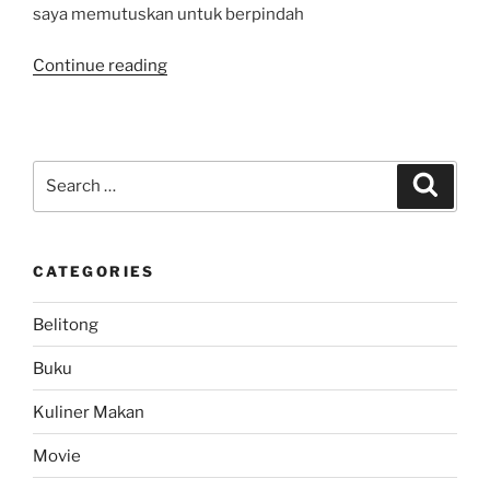
saya memutuskan untuk berpindah
“Move
Continue reading
On
dari
Paket
Internet
Search
Search
XL
for:
ke
Paket
CATEGORIES
Internet
AXIS
Belitong
Pro
Unlimited”
Buku
Kuliner Makan
Movie