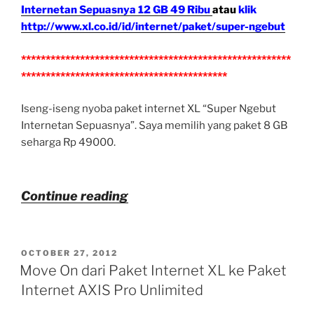
Internetan Sepuasnya 12 GB 49 Ribu
atau
klik
http://www.xl.co.id/id/internet/paket/super-ngebut
*******************************************************
******************************************
Iseng-iseng nyoba paket internet XL “Super Ngebut
Internetan Sepuasnya”. Saya memilih yang paket 8 GB
seharga Rp 49000.
“Review
Continue reading
Paket
Internet
POSTED
OCTOBER 27, 2012
XL
ON
Move On dari Paket Internet XL ke Paket
Super
Internet AXIS Pro Unlimited
Ngebut