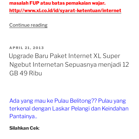
masalah FUP atau batas pemakaian wajar.
http://www.xl.co.id/id/syarat-ketentuan/internet
“Ada
Continue reading
yang
Sudah
Mencoba
POSTED
APRIL 21, 2013
ON
Paket
Upgrade Baru Paket Internet XL Super
Internet
Ngebut Internetan Sepuasnya menjadi 12
Unlimited
GB 49 Ribu
XL
2GB
49
Ribu
Ada yang mau ke Pulau Belitong?? Pulau yang
Per
terkenal dengan Laskar Pelangi dan Keindahan
Bulan”
Pantainya..
Silahkan Cek
: