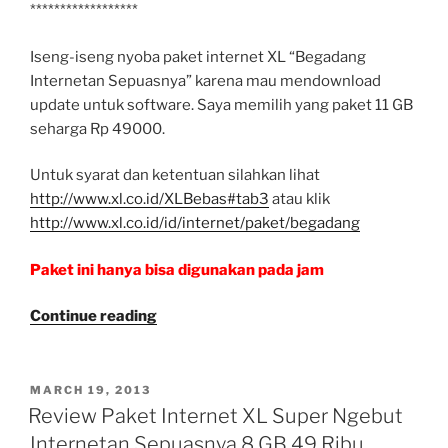
******************
Iseng-iseng nyoba paket internet XL “Begadang
Internetan Sepuasnya” karena mau mendownload
update untuk software. Saya memilih yang paket 11 GB
seharga Rp 49000.
Untuk syarat dan ketentuan silahkan lihat
http://www.xl.co.id/XLBebas#tab3
atau klik
http://www.xl.co.id/id/internet/paket/begadang
Paket ini hanya bisa digunakan pada jam
“Review
Continue reading
Paket
Internet
XL
POSTED
MARCH 19, 2013
ON
Begadang
Review Paket Internet XL Super Ngebut
Internetan
Internetan Sepuasnya 8 GB 49 Ribu