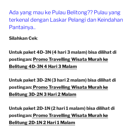
menjadi
12
Ada yang mau ke Pulau Belitong?? Pulau yang
GB
terkenal dengan Laskar Pelangi dan Keindahan
49
Pantainya..
Ribu”
Silahkan Cek
:
Untuk paket 4D-3N (4 hari 3 malam) bisa dilihat di
postingan:
Promo Travelling Wisata Murah ke
Belitung 4D-3N 4 Hari 3 Malam
Untuk paket 3D-2N (3 hari 2 malam) bisa dilihat di
postingan:
Promo Travelling Wisata Murah ke
Belitung 3D-2N 3 Hari 2 Malam
Untuk paket 2D-1N (2 hari 1 malam) bisa dilihat di
postingan:
Promo Travelling Wisata Murah ke
Belitung 2D-1N 2 Hari 1 Malam