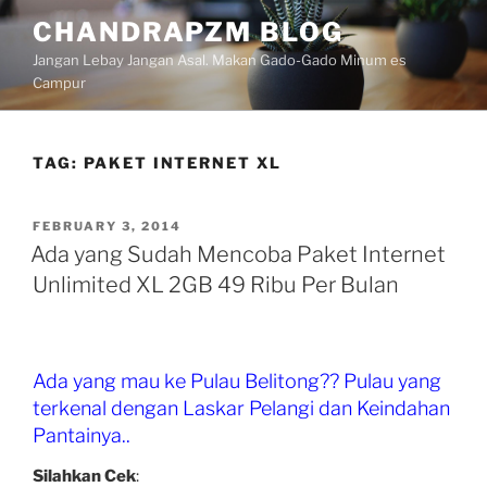
Skip
CHANDRAPZM BLOG
to
Jangan Lebay Jangan Asal. Makan Gado-Gado Minum es
content
Campur
TAG:
PAKET INTERNET XL
POSTED
FEBRUARY 3, 2014
ON
Ada yang Sudah Mencoba Paket Internet
Unlimited XL 2GB 49 Ribu Per Bulan
Ada yang mau ke Pulau Belitong?? Pulau yang
terkenal dengan Laskar Pelangi dan Keindahan
Pantainya..
Silahkan Cek
: