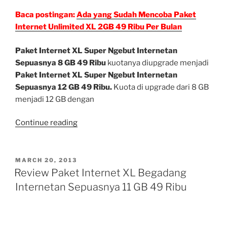
Baca postingan:
Ada yang Sudah Mencoba Paket
Internet Unlimited XL 2GB 49 Ribu Per Bulan
Paket Internet XL Super Ngebut Internetan
Sepuasnya 8 GB 49 Ribu
kuotanya diupgrade menjadi
Paket Internet XL Super Ngebut Internetan
Sepuasnya 12 GB 49 Ribu.
Kuota di upgrade dari 8 GB
menjadi 12 GB dengan
“Upgrade
Continue reading
Baru
Paket
Internet
POSTED
MARCH 20, 2013
ON
XL
Review Paket Internet XL Begadang
Super
Internetan Sepuasnya 11 GB 49 Ribu
Ngebut
Internetan
Sepuasnya