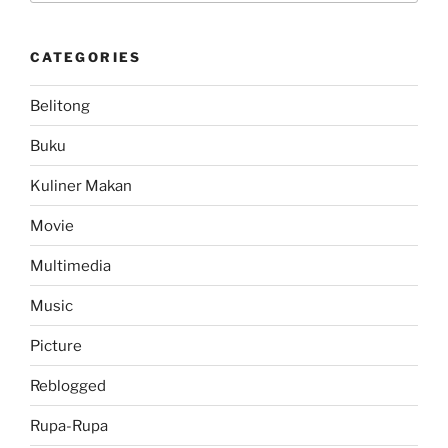
Store
Menggunakan
CATEGORIES
Potong
Pulsa
Belitong
Telkomsel”
Buku
Kuliner Makan
Movie
Multimedia
Music
Picture
Reblogged
Rupa-Rupa