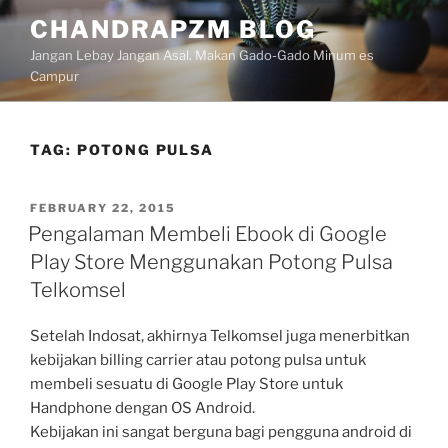
Skip
CHANDRAPZM BLOG
to
Jangan Lebay Jangan Asal. Makan Gado-Gado Minum es
content
Campur
TAG:
POTONG PULSA
POSTED
FEBRUARY 22, 2015
ON
Pengalaman Membeli Ebook di Google
Play Store Menggunakan Potong Pulsa
Telkomsel
Setelah Indosat, akhirnya Telkomsel juga menerbitkan
kebijakan billing carrier atau potong pulsa untuk
membeli sesuatu di Google Play Store untuk
Handphone dengan OS Android.
Kebijakan ini sangat berguna bagi pengguna android di