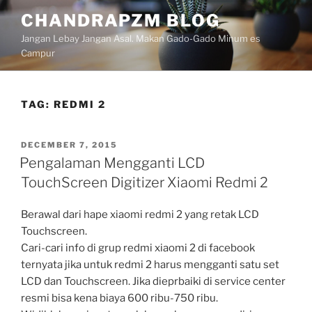
Skip
CHANDRAPZM BLOG
to
Jangan Lebay Jangan Asal. Makan Gado-Gado Minum es
content
Campur
TAG:
REDMI 2
POSTED
DECEMBER 7, 2015
ON
Pengalaman Mengganti LCD
TouchScreen Digitizer Xiaomi Redmi 2
Berawal dari hape xiaomi redmi 2 yang retak LCD
Touchscreen.
Cari-cari info di grup redmi xiaomi 2 di facebook
ternyata jika untuk redmi 2 harus mengganti satu set
LCD dan Touchscreen. Jika dieprbaiki di service center
resmi bisa kena biaya 600 ribu-750 ribu.