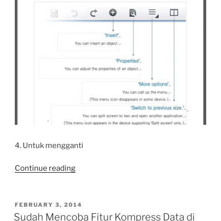
4. Untuk mengganti
“Cara
Continue reading
Coret-
Coret
File
POSTED
FEBRUARY 3, 2014
ON
Office
Sudah Mencoba Fitur Kompress Data di