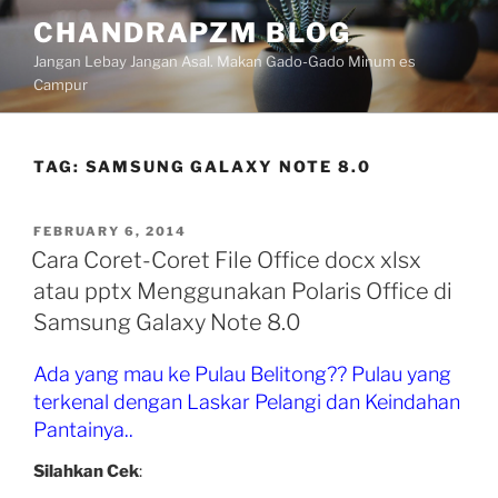
Skip
CHANDRAPZM BLOG
to
Jangan Lebay Jangan Asal. Makan Gado-Gado Minum es
content
Campur
TAG:
SAMSUNG GALAXY NOTE 8.0
POSTED
FEBRUARY 6, 2014
ON
Cara Coret-Coret File Office docx xlsx
atau pptx Menggunakan Polaris Office di
Samsung Galaxy Note 8.0
Ada yang mau ke Pulau Belitong?? Pulau yang
terkenal dengan Laskar Pelangi dan Keindahan
Pantainya..
Silahkan Cek
: