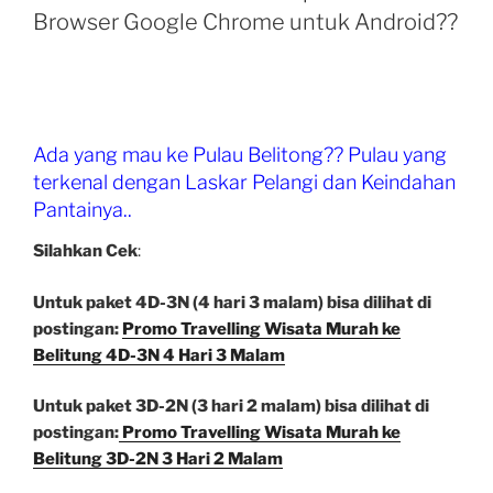
docx
Browser Google Chrome untuk Android??
xlsx
atau
pptx
Menggunakan
Polaris
Ada yang mau ke Pulau Belitong?? Pulau yang
Office
terkenal dengan Laskar Pelangi dan Keindahan
di
Pantainya..
Samsung
Galaxy
Silahkan Cek
:
Note
Untuk paket 4D-3N (4 hari 3 malam) bisa dilihat di
8.0”
postingan:
Promo Travelling Wisata Murah ke
Belitung 4D-3N 4 Hari 3 Malam
Untuk paket 3D-2N (3 hari 2 malam) bisa dilihat di
postingan:
Promo Travelling Wisata Murah ke
Belitung 3D-2N 3 Hari 2 Malam