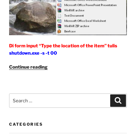
Di form input “Type the location of the item” tulis
shutdown.exe -s -t 00
“Membuat
Continue reading
Shortcut
Shutdown
dan
Restart
Search
Search
di
for:
Windows
XP
CATEGORIES
Vista”