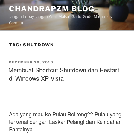
Skip
CHANDRAPZM BLOG
to
Jangan Lebay Jangan Asal. Makan Gado-Gado Minum es
content
Campur
TAG:
SHUTDOWN
POSTED
DECEMBER 20, 2010
ON
Membuat Shortcut Shutdown dan Restart
di Windows XP Vista
Ada yang mau ke Pulau Belitong?? Pulau yang
terkenal dengan Laskar Pelangi dan Keindahan
Pantainya..