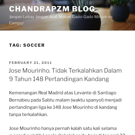
Skip
CHANDRAPZM BLOG
to
Jangan Lebay Jangan Asal. Makan Gado-Gado Minum es
content
Campur
TAG:
SOCCER
POSTED
FEBRUARY 21, 2011
ON
Jose Mourinho. Tidak Terkalahkan Dalam
9 Tahun 148 Pertandingan Kandang
Kemenangan Real Madrid atas Levante di Santiago
Bernabeu pada Sabtu malam (waktu spanyol) menjadi
pertandingan liga ke 148 Jose Mourinho di kandang
tanpa terkalahkan.
Jose Mourinho hanya pernah kalah satu kali selama