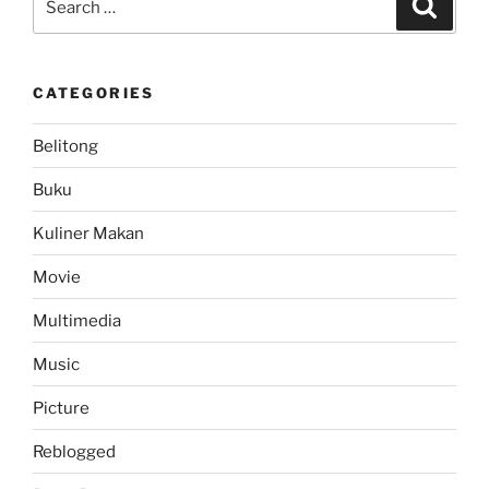
Search
Madrid
for:
Team
Squad:
CATEGORIES
2nd
Half
Belitong
Season
2010/2011”
Buku
Kuliner Makan
Movie
Multimedia
Music
Picture
Reblogged