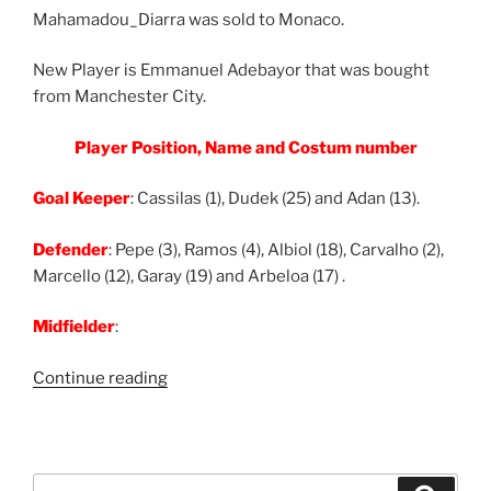
Mahamadou_Diarra was sold to Monaco.
New Player is Emmanuel Adebayor that was bought
from Manchester City.
Player Position, Name and Costum number
Goal Keeper
: Cassilas (1), Dudek (25) and Adan (13).
Defender
: Pepe (3), Ramos (4), Albiol (18), Carvalho (2),
Marcello (12), Garay (19) and Arbeloa (17) .
Midfielder
:
“Hala
Continue reading
Madrid
New
Formation..
Real
Search