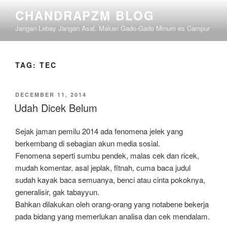
Skip
CHANDRAPZM BLOG
to
Jangan Lebay Jangan Asal. Makan Gado-Gado Minum es Campur
content
TAG:
TEC
POSTED
DECEMBER 11, 2014
ON
Udah Dicek Belum
Sejak jaman pemilu 2014 ada fenomena jelek yang
berkembang di sebagian akun media sosial.
Fenomena seperti sumbu pendek, malas cek dan ricek,
mudah komentar, asal jeplak, fitnah, cuma baca judul
sudah kayak baca semuanya, benci atau cinta pokoknya,
generalisir, gak tabayyun.
Bahkan dilakukan oleh orang-orang yang notabene bekerja
pada bidang yang memerlukan analisa dan cek mendalam.