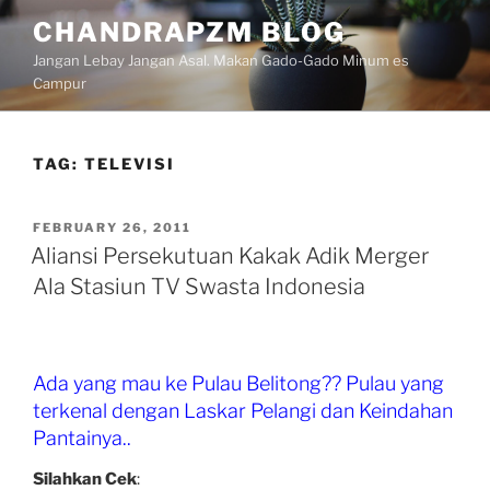
Skip
CHANDRAPZM BLOG
to
Jangan Lebay Jangan Asal. Makan Gado-Gado Minum es
content
Campur
TAG:
TELEVISI
POSTED
FEBRUARY 26, 2011
ON
Aliansi Persekutuan Kakak Adik Merger
Ala Stasiun TV Swasta Indonesia
Ada yang mau ke Pulau Belitong?? Pulau yang
terkenal dengan Laskar Pelangi dan Keindahan
Pantainya..
Silahkan Cek
: