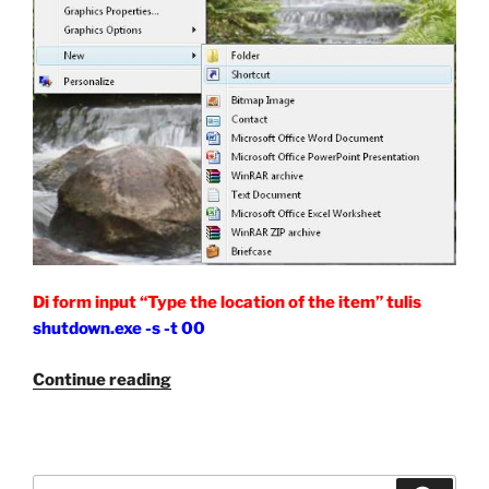
Di form input “Type the location of the item” tulis
shutdown.exe -s -t 00
“Membuat
Continue reading
Shortcut
Shutdown
dan
Restart
Search