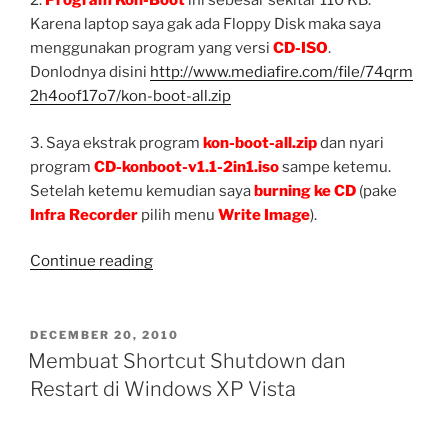
2.
Program Kon-Boot
ini sebesar sekitar 110 KB.
Karena laptop saya gak ada Floppy Disk maka saya
menggunakan program yang versi
CD-ISO
.
Donlodnya disini
http://www.mediafire.com/file/74qrm
2h4oof17o7/kon-boot-all.zip
3. Saya ekstrak program
kon-boot-all.zip
dan nyari
program
CD-konboot-v1.1-2in1.iso
sampe ketemu.
Setelah ketemu kemudian saya
burning ke CD
(pake
Infra Recorder
pilih menu
Write Image
).
“Bypass
Continue reading
Password
Logon
Windows
POSTED
DECEMBER 20, 2010
ON
Vista
Membuat Shortcut Shutdown dan
Home
Restart di Windows XP Vista
Basic????”