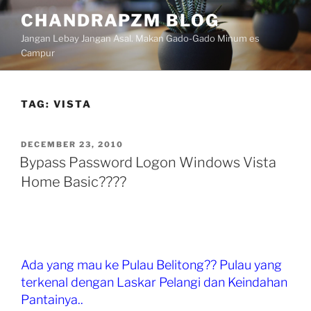
Skip
CHANDRAPZM BLOG
to
Jangan Lebay Jangan Asal. Makan Gado-Gado Minum es
content
Campur
TAG:
VISTA
POSTED
DECEMBER 23, 2010
ON
Bypass Password Logon Windows Vista
Home Basic????
Ada yang mau ke Pulau Belitong?? Pulau yang
terkenal dengan Laskar Pelangi dan Keindahan
Pantainya..