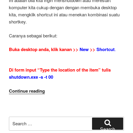
ini adalah bila kita ingin menshutdown atau merestart
komputer kita cukup dengan dengan membuka desktop
kita, mengklik shortcut ini atau menekan kombinasi suatu
shortkey.
Caranya sebagai berikut:
Buka desktop anda, klik kanan >>
New
>>
Shortcut
.
Di form input “Type the location of the item” tulis
shutdown.exe -s -t 00
“Membuat
Continue reading
Shortcut
Shutdown
dan
Restart
Search
di
for:
Search