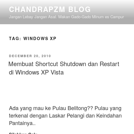
Skip
CHANDRAPZM BLOG
to
Jangan Lebay Jangan Asal. Makan Gado-Gado Minum es Campur
content
TAG:
WINDOWS XP
POSTED
DECEMBER 20, 2010
ON
Membuat Shortcut Shutdown dan Restart
di Windows XP Vista
Ada yang mau ke Pulau Belitong?? Pulau yang
terkenal dengan Laskar Pelangi dan Keindahan
Pantainya..