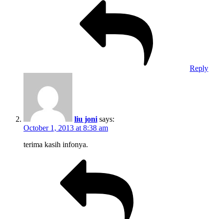
Reply
liu joni
says:
October 1, 2013 at 8:38 am
terima kasih infonya.