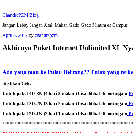
Skip
to
ChandraPZM Blog
content
Jangan Lebay Jangan Asal. Makan Gado-Gado Minum es Campur
Posted
April 6, 2012
by
chandrapzm
on
Akhirnya Paket Internet Unlimited XL N
Ada yang mau ke Pulau Belitong?? Pulau yang terke
Silahkan Cek
:
Untuk paket 4D-3N (4 hari 3 malam) bisa dilihat di postingan:
Pr
Untuk paket 3D-2N (3 hari 2 malam) bisa dilihat di postingan:
Pr
Untuk paket 2D-1N (2 hari 1 malam) bisa dilihat di postingan:
Pr
******************************************************