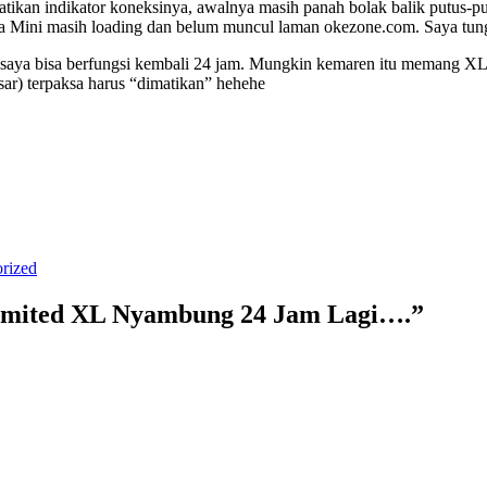
ikan indikator koneksinya, awalnya masih panah bolak balik putus-put
ra Mini masih loading dan belum muncul laman okezone.com. Saya tung
L saya bisa berfungsi kembali 24 jam. Mungkin kemaren itu memang XL 
sar) terpaksa harus “dimatikan” hehehe
rized
nlimited XL Nyambung 24 Jam Lagi….”