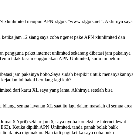
i APN xlunlimited maupun APN xlgprs “www.xlgprs.net”. Akhirnya saya
a ketika jam 12 siang saya coba ngenet pake APN xlunlimited dan
an pengguna paket internet unlimited sekarang dibatasi jam pakainya
entu tidak bisa menggunakan APN Unlimited, kartu ini belum
d dibatasi jam pakainya hoho.Saya sudah berpikir untuk menanyakannya
ejadian ini bakal berulang lagi kah?
limited dari kartu XL saya yang lama. Akhirnya setelah bisa
a bilang, semua layanan XL saat itu lagi dalam masalah di semua area.
(Jumat 6 April) sekitar jam 6, saya nyoba koneksi ke internet lewat
E63). Ketika dipilih APN Unlimited, tanda panah bolak balik
 tidak bisa digunakan. Nah tadi pagi ketika saya coba buka