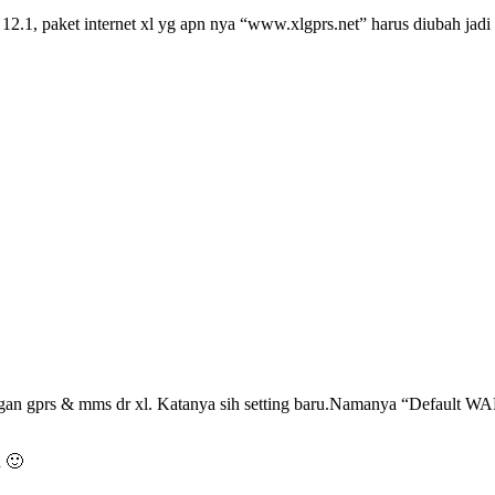
i 12.1, paket internet xl yg apn nya “www.xlgprs.net” harus diubah jadi “
tingan gprs & mms dr xl. Katanya sih setting baru.Namanya “Default 
n 🙂