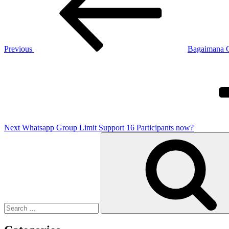
Previous
Bagaimana 
Next
Post
Next
Whatsapp Group Limit Support 16 Participants now?
Search
for: