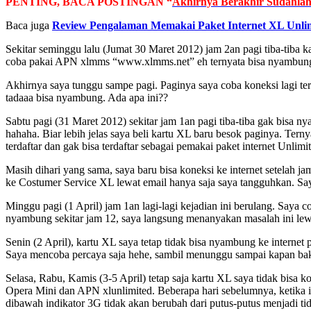
PENTING, BACA POSTINGAN “
Akhirnya Berakhir Sudahlah
Baca juga
Review Pengalaman Memakai Paket Internet XL Unli
Sekitar seminggu lalu (Jumat 30 Maret 2012) jam 2an pagi tiba-tiba 
coba pakai APN xlmms “www.xlmms.net” eh ternyata bisa nyambung
Akhirnya saya tunggu sampe pagi. Paginya saya coba koneksi lagi te
tadaaa bisa nyambung. Ada apa ini??
Sabtu pagi (31 Maret 2012) sekitar jam 1an pagi tiba-tiba gak bisa 
hahaha. Biar lebih jelas saya beli kartu XL baru besok paginya. Terny
terdaftar dan gak bisa terdaftar sebagai pemakai paket internet Unlimi
Masih dihari yang sama, saya baru bisa koneksi ke internet setelah 
ke Costumer Service XL lewat email hanya saja saya tangguhkan. Say
Minggu pagi (1 April) jam 1an lagi-lagi kejadian ini berulang. Saya c
nyambung sekitar jam 12, saya langsung menanyakan masalah ini le
Senin (2 April), kartu XL saya tetap tidak bisa nyambung ke internet
Saya mencoba percaya saja hehe, sambil menunggu sampai kapan bakal 
Selasa, Rabu, Kamis (3-5 April) tetap saja kartu XL saya tidak bisa ko
Opera Mini dan APN xlunlimited. Beberapa hari sebelumnya, ketika 
dibawah indikator 3G tidak akan berubah dari putus-putus menjadi ti