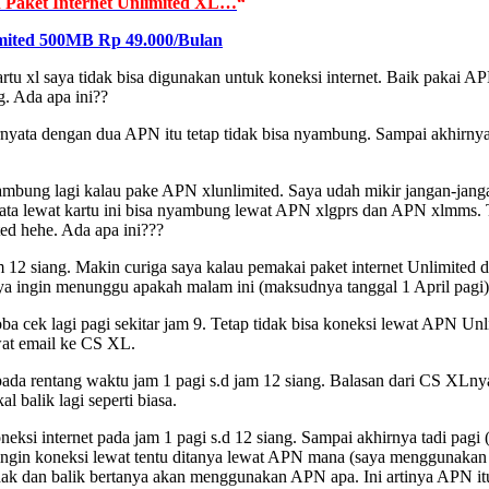
 Paket Internet Unlimited XL…
“
mited 500MB Rp 49.000/Bulan
kartu xl saya tidak bisa digunakan untuk koneksi internet. Baik paka
. Ada apa ini??
rnyata dengan dua APN itu tetap tidak bisa nyambung. Sampai akhirny
nyambung lagi kalau pake APN xlunlimited. Saya udah mikir jangan-jang
ata lewat kartu ini
bisa nyambung lewat APN xlgprs dan APN xlmms. T
ted hehe. Ada apa ini???
jam 12 siang. Makin curiga saya kalau pemakai paket internet Unlimite
a ingin menunggu apakah malam ini (maksudnya tanggal 1 April pagi) k
oba cek lagi pagi sekitar jam 9. Tetap tidak bisa koneksi lewat APN Un
wat email ke CS XL.
 pada rentang waktu jam 1 pagi s.d jam 12 siang. Balasan dari CS XLny
balik lagi seperti biasa.
neksi internet pada jam 1 pagi s.d 12 siang. Sampai akhirnya tadi pagi 
ingin koneksi lewat tentu ditanya lewat APN mana (saya menggunakan 
dak dan balik bertanya akan menggunakan APN apa. Ini artinya APN itu