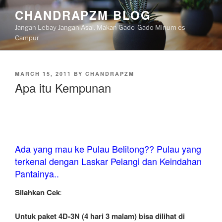
Skip
CHANDRAPZM BLOG
to
Jangan Lebay Jangan Asal. Makan Gado-Gado Minum es
content
Campur
POSTED
MARCH 15, 2011
BY
CHANDRAPZM
ON
Apa itu Kempunan
Ada yang mau ke Pulau Belitong?? Pulau yang
terkenal dengan Laskar Pelangi dan Keindahan
Pantainya..
Silahkan Cek
:
Untuk paket 4D-3N (4 hari 3 malam) bisa dilihat di