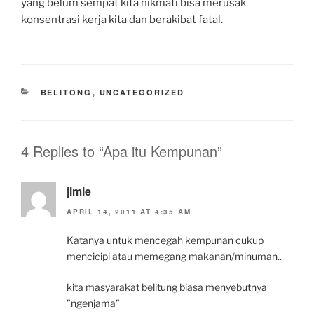
yang belum sempat kita nikmati bisa merusak
konsentrasi kerja kita dan berakibat fatal.
CATEGORIES
BELITONG
,
UNCATEGORIZED
4 Replies to “Apa itu Kempunan”
jimie
APRIL 14, 2011 AT 4:35 AM
Katanya untuk mencegah kempunan cukup
mencicipi atau memegang makanan/minuman..
kita masyarakat belitung biasa menyebutnya
”ngenjama”