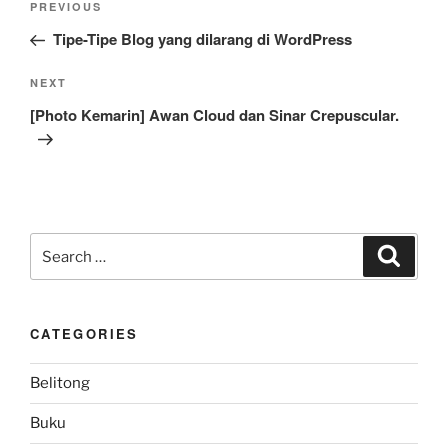
Previous
PREVIOUS
navigation
Post
Tipe-Tipe Blog yang dilarang di WordPress
Next
NEXT
Post
[Photo Kemarin] Awan Cloud dan Sinar Crepuscular.
Search
Search
for:
CATEGORIES
Belitong
Buku