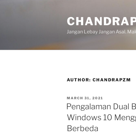
Skip
to
CHANDRAP
content
Jangan Lebay Jangan Asal. M
AUTHOR:
CHANDRAPZM
POSTED
MARCH 31, 2021
ON
Pengalaman Dual 
Windows 10 Mengg
Berbeda