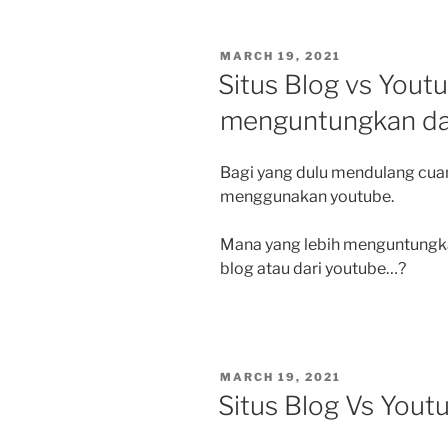
POSTED
MARCH 19, 2021
ON
Situs Blog vs Yout
menguntungkan dar
Bagi yang dulu mendulang cuan
menggunakan youtube.
Mana yang lebih menguntungkan
blog atau dari youtube…?
POSTED
MARCH 19, 2021
ON
Situs Blog Vs Yout