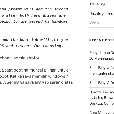
Travelling
and prompt will add the second
Uncategorized
nu after both hard drives are
being to the second OS Windows
Video
 and the boot tab will let you
RECENT POS
OS and timeout for choosing.
Pengalaman Du
bagai administrator.
10 Menggunaka
Situs Blog vs 
t, saat booting muncul pilihan untuk
menguntungkan
oot. Ketika saya memilih windows 7,
 7. Sehingga saya anggap saran diatas
Situs Blog Vs Y
How to Use Skyp
by Using Brows
Desktop Comp
Cara Mengguna