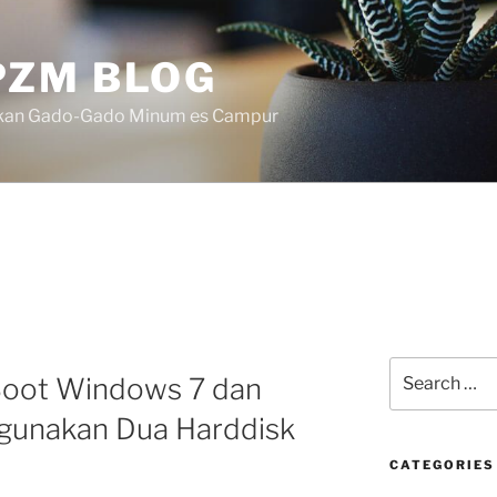
ZM BLOG
akan Gado-Gado Minum es Campur
Search
Boot Windows 7 dan
for:
unakan Dua Harddisk
CATEGORIES