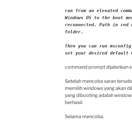
run from an elevated comm
Windows OS to the boot me
reconnected. Path in red 
folder.
Then you can run msconfig
set your desired default 
command prompt dijalankan se
Setelah mencoba saran tersebu
memilih windows yang akan dib
yang dibooting adalah windows
berhasil.
Selama mencoba.