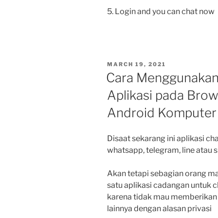
5. Login and you can chat now
POSTED
MARCH 19, 2021
ON
Cara Menggunakan
Aplikasi pada Br
Android Komputer
Disaat sekarang ini aplikasi 
whatsapp, telegram, line atau s
Akan tetapi sebagian orang m
satu aplikasi cadangan untuk ch
karena tidak mau memberikan i
lainnya dengan alasan privasi