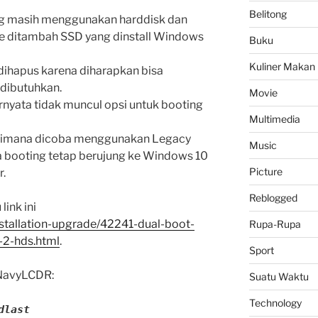
Belitong
ng masih menggunakan harddisk dan
e ditambah SSD yang dinstall Windows
Buku
Kuliner Makan
dihapus karena diharapkan bisa
 dibutuhkan.
Movie
ernyata tidak muncul opsi untuk booting
Multimedia
 dimana dicoba menggunakan Legacy
Music
 booting tetap berujung ke Windows 10
Picture
r.
Reblogged
link ini
stallation-upgrade/42241-dual-boot-
Rupa-Rupa
2-hds.html
.
Sport
 NavyLCDR:
Suatu Waktu
Technology
dlast