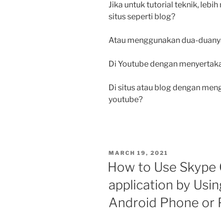
Jika untuk tutorial teknik, lebi
situs seperti blog?
Atau menggunakan dua-duany
Di Youtube dengan menyertakan 
Di situs atau blog dengan me
youtube?
POSTED
MARCH 19, 2021
ON
How to Use Skype C
application by Usi
Android Phone or