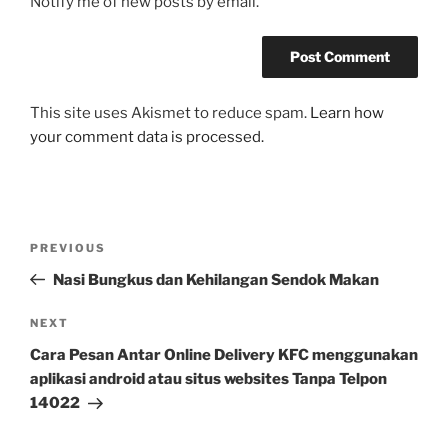
Notify me of new posts by email.
This site uses Akismet to reduce spam.
Learn how
your comment data is processed.
Post
Previous
PREVIOUS
navigation
Post
Nasi Bungkus dan Kehilangan Sendok Makan
Next
NEXT
Post
Cara Pesan Antar Online Delivery KFC menggunakan
aplikasi android atau situs websites Tanpa Telpon
14022