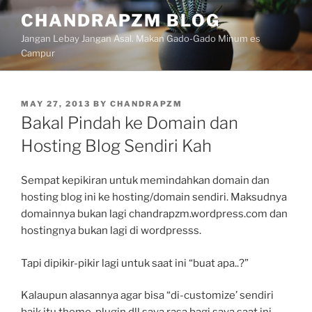
Skip
CHANDRAPZM BLOG
to
Jangan Lebay Jangan Asal. Makan Gado-Gado Minum es
content
Campur
POSTED
MAY 27, 2013
BY
CHANDRAPZM
ON
Bakal Pindah ke Domain dan
Hosting Blog Sendiri Kah
Sempat kepikiran untuk memindahkan domain dan
hosting blog ini ke hosting/domain sendiri. Maksudnya
domainnya bukan lagi chandrapzm.wordpress.com dan
hostingnya bukan lagi di wordpresss.
Tapi dipikir-pikir lagi untuk saat ini “buat apa..?”
Kalaupun alasannya agar bisa “di-customize’ sendiri