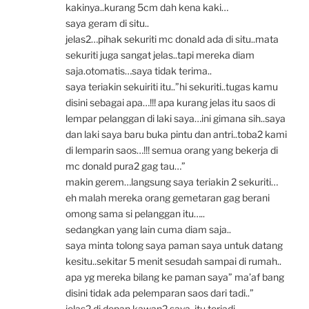
kakinya..kurang 5cm dah kena kaki…
saya geram di situ..
jelas2…pihak sekuriti mc donald ada di situ..mata
sekuriti juga sangat jelas..tapi mereka diam
saja.otomatis…saya tidak terima..
saya teriakin sekuiriti itu..”hi sekuriti..tugas kamu
disini sebagai apa…!!! apa kurang jelas itu saos di
lempar pelanggan di laki saya…ini gimana sih..saya
dan laki saya baru buka pintu dan antri..toba2 kami
di lemparin saos…!!! semua orang yang bekerja di
mc donald pura2 gag tau…”
makin gerem…langsung saya teriakin 2 sekuriti…
eh malah mereka orang gemetaran gag berani
omong sama si pelanggan itu…..
sedangkan yang lain cuma diam saja..
saya minta tolong saya paman saya untuk datang
kesitu..sekitar 5 menit sesudah sampai di rumah..
apa yg mereka bilang ke paman saya” ma’af bang
disini tidak ada pelemparan saos dari tadi..”
jelas2 di depan kawan2 saya..itu terjadi..