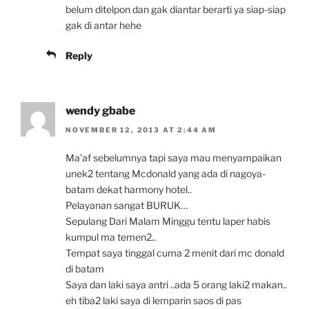
belum ditelpon dan gak diantar berarti ya siap-siap
gak di antar hehe
Reply
wendy gbabe
NOVEMBER 12, 2013 AT 2:44 AM
Ma’af sebelumnya tapi saya mau menyampaikan
unek2 tentang Mcdonald yang ada di nagoya-
batam dekat harmony hotel..
Pelayanan sangat BURUK…
Sepulang Dari Malam Minggu tentu laper habis
kumpul ma temen2..
Tempat saya tinggal cuma 2 menit dari mc donald
di batam
Saya dan laki saya antri ..ada 5 orang laki2 makan..
eh tiba2 laki saya di lemparin saos di pas