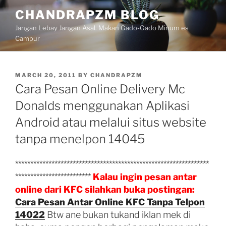
Skip
CHANDRAPZM BLOG
to
Jangan Lebay Jangan Asal. Makan Gado-Gado Minum es
content
Campur
POSTED
MARCH 20, 2011
BY
CHANDRAPZM
ON
Cara Pesan Online Delivery Mc
Donalds menggunakan Aplikasi
Android atau melalui situs website
tanpa menelpon 14045
****************************************************************
*************************
Kalau ingin pesan antar
online dari KFC silahkan buka postingan:
Cara Pesan Antar Online KFC Tanpa Telpon
14022
Btw ane bukan tukand iklan mek di