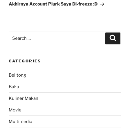
Post
Akhirnya Account Plurk Saya Di-freeze :D
Search
Search
for:
CATEGORIES
Belitong
Buku
Kuliner Makan
Movie
Multimedia