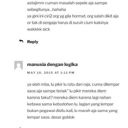
astajimm cuman masalah sepele aja sampe
sebegitunya…hahaha
ya gini ini ciri2 org yg gila hormat, org salah dikit aja
or tak di sengaja harus di suruh cium kakinya
wakkkk sick
Reply
manusia dengan logika
MAY 10, 2015 AT 1:11 PM
ya elah mba, lu pikir lu ratu dan raja. cuma dilempar
saos aja sampe teriak” lu pikir mereka diem
karena takut? mereka diem karena lagi nahan
ketawa sama kebodohan lu. lagian yang lempar
bukan pegawai disitu kali, lu marah aja sama yang
lempar saos. dasar goblok