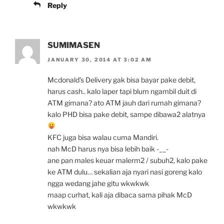
Reply
SUMIMASEN
JANUARY 30, 2014 AT 3:02 AM
Mcdonald’s Delivery gak bisa bayar pake debit,
harus cash.. kalo laper tapi blum ngambil duit di
ATM gimana? ato ATM jauh dari rumah gimana?
kalo PHD bisa pake debit, sampe dibawa2 alatnya
KFC juga bisa walau cuma Mandiri.
nah McD harus nya bisa lebih baik -__-
ane pan males keuar malerm2 / subuh2, kalo pake
ke ATM dulu… sekalian aja nyari nasi goreng kalo
ngga wedang jahe gitu wkwkwk
maap curhat, kali aja dibaca sama pihak McD
wkwkwk