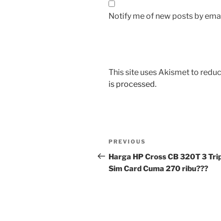
Notify me of new posts by emai
This site uses Akismet to red
is processed.
Post
Previous
PREVIOUS
navigation
Post
Harga HP Cross CB 320T 3 Tri
Sim Card Cuma 270 ribu???