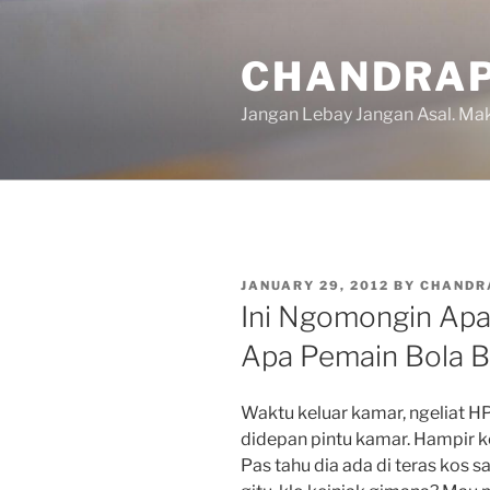
Skip
to
CHANDRAP
content
Jangan Lebay Jangan Asal. M
POSTED
JANUARY 29, 2012
BY
CHANDR
ON
Ini Ngomongin Ap
Apa Pemain Bola Br
Waktu keluar kamar, ngeliat H
didepan pintu kamar. Hampir k
Pas tahu dia ada di teras kos 