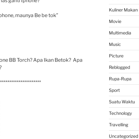
as ganti Iphone?”
Kuliner Makan
iphone, maunya Be be tok”
Movie
Multimedia
Music
Picture
one BB Torch? Apa Ikan Betok? Apa
?
Reblogged
Rupa-Rupa
**********************
Sport
Suatu Waktu
Technology
Travelling
Uncategorized