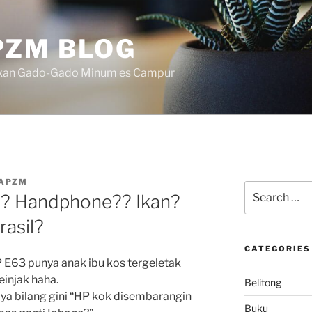
ZM BLOG
akan Gado-Gado Minum es Campur
APZM
Search
a? Handphone?? Ikan?
for:
asil?
CATEGORIES
P E63 punya anak ibu kos tergeletak
einjak haha.
Belitong
saya bilang gini “HP kok disembarangin
Buku