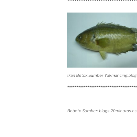
**************************************
Ikan Betok Sumber Yukmancing.blo
**************************************
Bebeto Sumber: blogs.20minutos.es