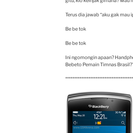
gitu, klo
keinjak gimana? Mau m
Terus dia jawab “aku gak mau 
Be be tok
Be be tok
Ini ngomongin apaan? Handph
Bebeto Pemain Timnas Brasil?
**************************************