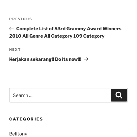
Post
Previous
PREVIOUS
navigation
Post
Complete List of 53rd Grammy Award Winners
2010 All Genre All Category 109 Category
Next
NEXT
Post
Kerjakan sekarang!! Do its now!!!
Search
Search
for:
CATEGORIES
Belitong