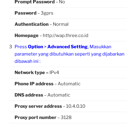
Prompt Password
– No
Password
– 3gprs
Authentication
– Normal
Homepage
– http://wap.three.co.id
3
Press
Option
>
Advanced Setting
, Masukkan
parameter yang dibutuhkan seperti yang dijabarkan
dibawah ini :
Network type –
IPv4
Phone IP address
– Automatic
DNS address
– Automatic
Proxy server address
– 10.4.0.10
Proxy port number
– 3128