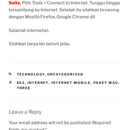
Suite.
Pilih Tools > Connect to Internet. Tunggu hingga
tersambung ke Internet. Setelah itu silahkan browsing
dengan Mozilla Firefox, Google Chrome dll.
Selamat internetan.
Silahkan tanya klo belum jelas.
CATEGORIES
TECHNOLOGY
,
UNCATEGORIZED
TAGS
E63
,
INTERNET
,
INTERNET MOBILE
,
PAKET MAU
,
THREE
Leave a Reply
Your email address will not be published.
Required
fields are marked
*