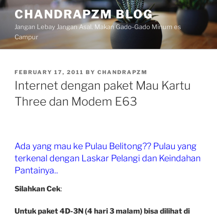
Skip
CHANDRAPZM BLOG
to
Jangan Lebay Jangan Asal. Makan Gado-Gado Minum es
content
Campur
POSTED
FEBRUARY 17, 2011
BY
CHANDRAPZM
ON
Internet dengan paket Mau Kartu
Three dan Modem E63
Ada yang mau ke Pulau Belitong?? Pulau yang
terkenal dengan Laskar Pelangi dan Keindahan
Pantainya..
Silahkan Cek
:
Untuk paket 4D-3N (4 hari 3 malam) bisa dilihat di