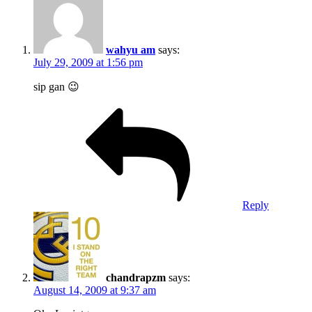
wahyu am
says:
July 29, 2009 at 1:56 pm
sip gan 😉
Reply
chandrapzm
says:
August 14, 2009 at 9:37 am