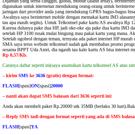
Dijaman yang serba canggih, global, mobile (alahh lebay), berinter
digunakan untuk internetan mendukung orang-orang untuk berinterne
jaringan dari provider anda yang mendukung GPRS bagus-bagus bis
Awalnya saya berinternet mobile dengan memakai kartu IM3 alasanny
tau apa masih segitu). Untuk Telkomsel pake kartu AS awalnya Rp 1
Karena dulunya pake dua HP, jadi oke-oke aja pake dua kartu IM3 d
setelah HP 3100 rusak mulai bingung mau pakai kartu yang mana. Akh
Setelah ngobrol dengan teman, ternyata ada paket internet HP murah
SMA saya terus website telkomsel sudah gak membahas promo program 
sesama BPPT Uda Amri, dia ngasih tau kalo kartu AS bisa internet 
Rp 0,57/Kb.
Caranya daftar seperti ini(saya asumsikan kartu telkomsel AS atau s
–
kirim
SMS
ke
3636
(gratis) dengan format:
FLASH
[spasi]
ON
[spasi]
20000
– nanti akan dapat SMS balasan dari 3636 seperti ini:
Anda akan membeli paket Rp.20000 utk 35MB (berlaku 30 hari).B
– Reply SMS tadi dengan format seperti yang ada di SMS balasa
FLASH
[spasi]
YA