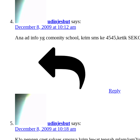
udinjesbut
says:
December 8, 2009 at 10:12 am
Ana ad info yg comonity school, krim sms ke 4545,ketik SEK
Reply
udinjesbut
says:
December 8, 2009 at 10:18 am
Klo pengen cpet sukses smsnya krim lewat tengah mlam/jam2jari