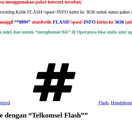
a menggunakan paket internet tersebut.
 existing.Ketik FLASH<spasi>INFO kirim ke 3636 untuk status paket
manggil
“*889#”
atau
Ketik
FLASH
<spasi>
INFO
kirim ke
3636
(ad
ni dan untuk “menghemat Kb” di Operanya bisa anda atur agar
Tags
rized
Flash
,
Handphon
ne dengan “Telkomsel Flash””