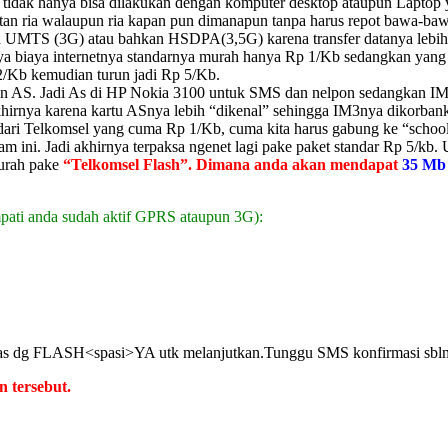
net tidak hanya bisa dilakukan dengan komputer desktop ataupun Laptop
tan ria walaupun ria kapan pun dimanapun tanpa harus repot bawa-bawa
a UMTS (3G) atau bahkan HSDPA(3,5G) karena transfer datanya lebih 
a biaya internetnya standarnya murah hanya Rp 1/Kb sedangkan yang 
2/Kb kemudian turun jadi Rp 5/Kb.
an AS. Jadi As di HP Nokia 3100 untuk SMS dan nelpon sedangkan IM3
irnya karena kartu ASnya lebih “dikenal” sehingga IM3nya dikorbankan
 dari Telkomsel yang cuma Rp 1/Kb, cuma kita harus gabung ke “school
ini. Jadi akhirnya terpaksa ngenet lagi pake paket standar Rp 5/kb.
murah
pake
“Telkomsel Flash”. Dimana anda akan mendapat
35 Mb
impati anda sudah aktif GPRS ataupun 3G):
alas dg FLASH<spasi>YA utk melanjutkan.Tunggu SMS konfirmasi sbl
n tersebut.