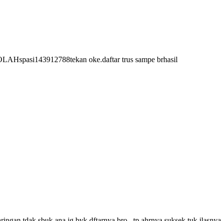
OLAHspasi143912788tekan oke.daftar trus sampe brhasil
ngan tdak sbuk.ana jg byk dftarnya bro.,,tp ahrnya suksek.tuk jlasny