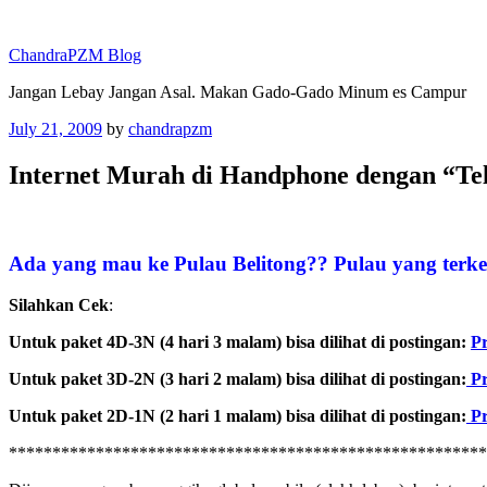
Skip
to
ChandraPZM Blog
content
Jangan Lebay Jangan Asal. Makan Gado-Gado Minum es Campur
Posted
July 21, 2009
by
chandrapzm
on
Internet Murah di Handphone dengan “Te
Ada yang mau ke Pulau Belitong?? Pulau yang terke
Silahkan Cek
:
Untuk paket 4D-3N (4 hari 3 malam) bisa dilihat di postingan:
Pr
Untuk paket 3D-2N (3 hari 2 malam) bisa dilihat di postingan:
Pr
Untuk paket 2D-1N (2 hari 1 malam) bisa dilihat di postingan:
Pr
******************************************************