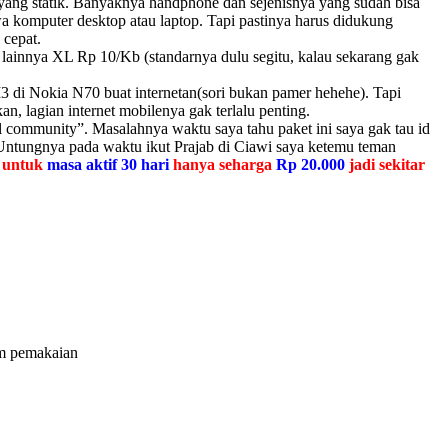
 yang statik. Banyaknya handphone dan sejenisnya yang sudah bisa
 komputer desktop atau laptop. Tapi pastinya harus didukung
cepat.
lainnya XL Rp 10/Kb (standarnya dulu segitu, kalau sekarang gak
 di Nokia N70 buat internetan(sori bukan pamer hehehe). Tapi
, lagian internet mobilenya gak terlalu penting.
 community”. Masalahnya waktu saya tahu paket ini saya gak tau id
 Untungnya pada waktu ikut Prajab di Ciawi saya ketemu teman
untuk
masa aktif 30 hari
hanya seharga
Rp 20.000
jadi sekitar
m pemakaian