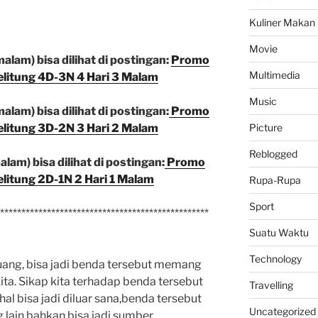
Kuliner Makan
Movie
alam) bisa dilihat di postingan:
Promo
Multimedia
elitung 4D-3N 4 Hari 3 Malam
Music
alam) bisa dilihat di postingan:
Promo
elitung 3D-2N 3 Hari 2 Malam
Picture
Reblogged
lam) bisa dilihat di postingan:
Promo
elitung 2D-1N 2 Hari 1 Malam
Rupa-Rupa
Sport
*************************************************
Suatu Waktu
Technology
ang, bisa jadi benda tersebut memang
ita. Sikap kita terhadap benda tersebut
Travelling
 bisa jadi diluar sana,benda tersebut
Uncategorized
 lain bahkan bisa jadi sumber