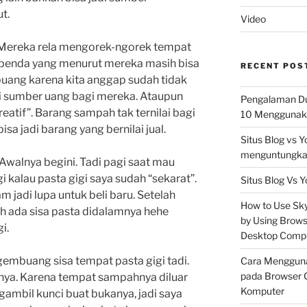
t.
Video
 Mereka rela mengorek-ngorek tempat
benda yang menurut mereka masih bisa
RECENT POS
buang karena kita anggap sudah tidak
di sumber uang bagi mereka. Ataupun
Pengalaman Du
eatif”. Barang sampah tak ternilai bagi
10 Menggunaka
isa jadi barang yang bernilai jual.
Situs Blog vs 
menguntungkan
 Awalnya begini. Tadi pagi saat mau
gi kalau pasta gigi saya sudah “sekarat”.
Situs Blog Vs Y
 jadi lupa untuk beli baru. Setelah
How to Use Skyp
h ada sisa pasta didalamnya hehe
by Using Brows
i.
Desktop Comp
gembuang sisa tempat pasta gigi tadi.
Cara Mengguna
pada Browser 
nya. Karena tempat sampahnya diluar
Komputer
ambil kunci buat bukanya, jadi saya