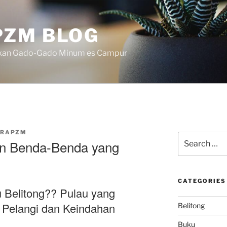
ZM BLOG
akan Gado-Gado Minum es Campur
DRAPZM
Search
n Benda-Benda yang
for:
CATEGORIES
 Belitong?? Pulau yang
 Pelangi dan Keindahan
Belitong
Buku