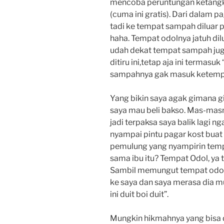
mencoba peruntungan ketangk
(cuma ini gratis). Dari dalam
tadi ke tempat sampah diluar 
haha. Tempat odolnya jatuh di
udah dekat tempat sampah juga
ditiru ini,tetap aja ini term
sampahnya gak masuk ketemp
Yang bikin saya agak gimana gi
saya mau beli bakso. Mas-mas
jadi terpaksa saya balik lagi n
nyampai pintu pagar kost buat
pemulung yang nyampirin temp
sama ibu itu? Tempat Odol, ya 
Sambil memungut tempat odol 
ke saya dan saya merasa dia mu
ini duit boi duit”.
Mungkin hikmahnya yang bisa di