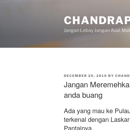
Skip
to
CHANDRAP
content
Jangan Lebay Jangan Asal. M
POSTED
DECEMBER 20, 2010
BY
CHAN
ON
Jangan Meremehka
anda buang
Ada yang mau ke Pulau
terkenal dengan Laskar
Pantainya..