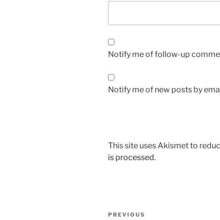
Notify me of follow-up commen
Notify me of new posts by emai
This site uses Akismet to red
is processed.
Post
Previous
PREVIOUS