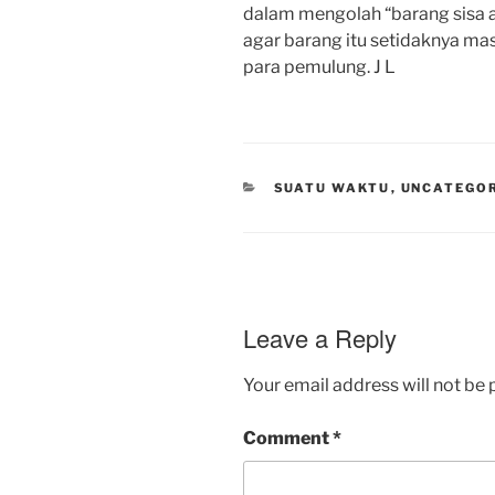
dalam mengolah “barang sisa 
agar barang itu setidaknya mas
para pemulung. J L
CATEGORIES
SUATU WAKTU
,
UNCATEGO
Leave a Reply
Your email address will not be 
Comment
*