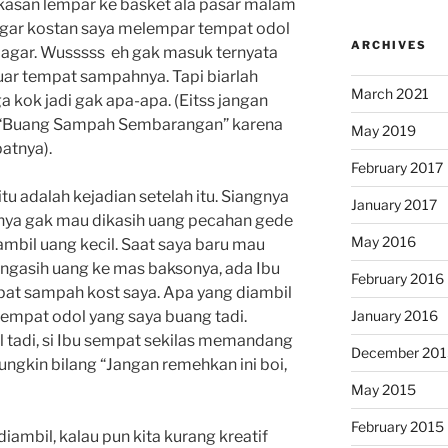
asan lempar ke basket ala pasar malam
 pagar kostan saya melempar tempat odol
ARCHIVES
pagar. Wusssss eh gak masuk ternyata
luar tempat
sampahnya. Tapi biarlah
March 2021
 kok jadi gak apa-apa. (Eitss jangan
asuk “Buang Sampah Sembarangan” karena
May 2019
atnya).
February 2017
tu adalah kejadian setelah itu. Siangnya
January 2017
nya gak mau dikasih uang pecahan gede
May 2016
gambil uang kecil. Saat saya baru mau
 ngasih uang ke mas baksonya, ada Ibu
February 2016
at sampah kost saya. Apa yang diambil
tempat odol yang saya buang tadi.
January 2016
tadi, si Ibu sempat sekilas memandang
December 201
ngkin bilang “Jangan remehkan ini boi,
May 2015
February 2015
ambil, kalau pun kita kurang kreatif