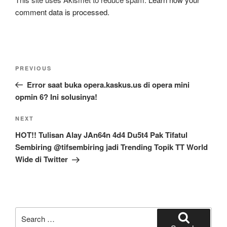
comment data is processed.
Post
Previous
PREVIOUS
navigation
Post
Error saat buka opera.kaskus.us di opera mini
opmin 6? Ini solusinya!
Next
NEXT
Post
HOT!! Tulisan Alay JAn64n 4d4 Du5t4 Pak Tifatul
Sembiring @tifsembiring jadi Trending Topik TT World
Wide di Twitter
Search
for: