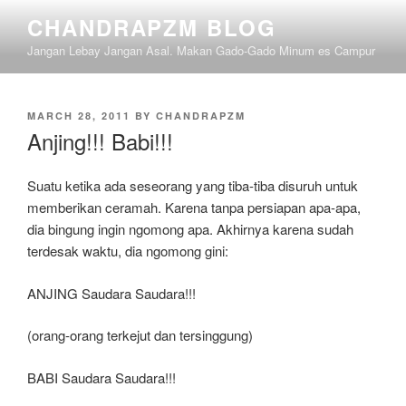
Skip
CHANDRAPZM BLOG
to
Jangan Lebay Jangan Asal. Makan Gado-Gado Minum es Campur
content
POSTED
MARCH 28, 2011
BY
CHANDRAPZM
ON
Anjing!!! Babi!!!
Suatu ketika ada seseorang yang tiba-tiba disuruh untuk
memberikan ceramah. Karena tanpa persiapan apa-apa,
dia bingung ingin ngomong apa. Akhirnya karena sudah
terdesak waktu, dia ngomong gini:
ANJING Saudara Saudara!!!
(orang-orang terkejut dan tersinggung)
BABI Saudara Saudara!!!