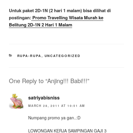
Untuk paket 2D-1N (2 hari 1 malam) bisa dilihat di
postingan:
Promo Travelling Wisata Murah ke
Belitung 2D-1N 2 Hari 1 Malam
CATEGORIES
RUPA-RUPA
,
UNCATEGORIZED
One Reply to “Anjing!!! Babi!!!”
satriyabisniss
MARCH 28, 2011 AT 10:51 AM
Numpang promo ya gan..:D
LOWONGAN KERJA SAMPINGAN GAJI 3