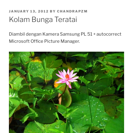
POSTED
JANUARY 13, 2012
BY
CHANDRAPZM
ON
Kolam Bunga Teratai
Diambil dengan Kamera Samsung PL 51 + autocorrect
Microsoft Office Picture Manager.