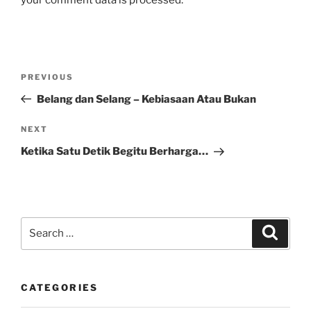
Post
Previous
PREVIOUS
navigation
Post
Belang dan Selang – Kebiasaan Atau Bukan
Next
NEXT
Post
Ketika Satu Detik Begitu Berharga…
Search
Search
for:
CATEGORIES