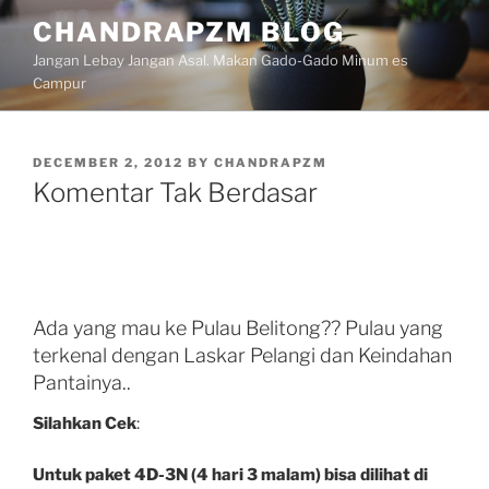
Skip
CHANDRAPZM BLOG
to
Jangan Lebay Jangan Asal. Makan Gado-Gado Minum es
content
Campur
POSTED
DECEMBER 2, 2012
BY
CHANDRAPZM
ON
Komentar Tak Berdasar
Ada yang mau ke Pulau Belitong?? Pulau yang
terkenal dengan Laskar Pelangi dan Keindahan
Pantainya..
Silahkan Cek
:
Untuk paket 4D-3N (4 hari 3 malam) bisa dilihat di