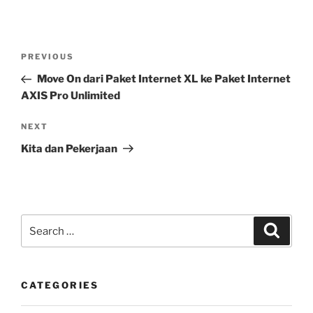
Post
Previous
PREVIOUS
navigation
Post
Move On dari Paket Internet XL ke Paket Internet
AXIS Pro Unlimited
Next
NEXT
Post
Kita dan Pekerjaan
Search
Search
for:
CATEGORIES