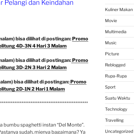
r Pelangi dan Keindahan
Kuliner Makan
Movie
Multimedia
alam) bisa dilihat di postingan:
Promo
Music
elitung 4D-3N 4 Hari 3 Malam
Picture
alam) bisa dilihat di postingan:
Promo
Reblogged
elitung 3D-2N 3 Hari 2 Malam
Rupa-Rupa
lam) bisa dilihat di postingan:
Promo
Sport
elitung 2D-1N 2 Hari 1 Malam
Suatu Waktu
*************************************************
Technology
Travelling
a bumbu spaghetti instan “Del Monte”.
Uncategorized
 Pastanya sudah, mienya bagaimana? Ya