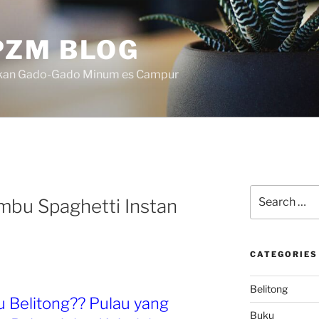
ZM BLOG
akan Gado-Gado Minum es Campur
Search
mbu Spaghetti Instan
for:
CATEGORIES
Belitong
 Belitong?? Pulau yang
Buku