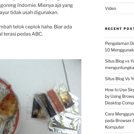
goreng Indomie. Mienya aja yang
Video
yur tidak usah digunakan.
bah telok ceplok haha. Biar ada
RECENT POS
l terasi pedas ABC.
Pengalaman Du
10 Menggunaka
Situs Blog vs 
menguntungkan
Situs Blog Vs Y
How to Use Skyp
by Using Brows
Desktop Comp
Cara Mengguna
pada Browser 
Komputer