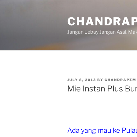
Skip
to
CHANDRAP
content
Jangan Lebay Jangan Asal. M
POSTED
JULY 8, 2013
BY
CHANDRAPZM
ON
Mie Instan Plus Bu
Ada yang mau ke Pulau