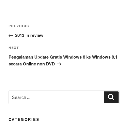
Post
Previous
PREVIOUS
navigation
Post
2013 in review
Next
NEXT
Post
Pengalaman Update Gratis Windows 8 ke Windows 8.1
secara Online non DVD
Search
Search
for:
CATEGORIES