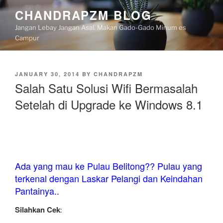
Skip
CHANDRAPZM BLOG
to
Jangan Lebay Jangan Asal. Makan Gado-Gado Minum es
content
Campur
POSTED
JANUARY 30, 2014
BY
CHANDRAPZM
ON
Salah Satu Solusi Wifi Bermasalah
Setelah di Upgrade ke Windows 8.1
Ada yang mau ke Pulau Belitong?? Pulau yang
terkenal dengan Laskar Pelangi dan Keindahan
Pantainya..
Silahkan Cek
: