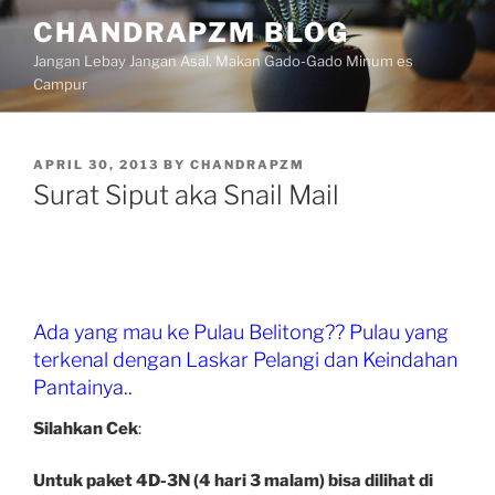
Skip
CHANDRAPZM BLOG
to
Jangan Lebay Jangan Asal. Makan Gado-Gado Minum es
content
Campur
POSTED
APRIL 30, 2013
BY
CHANDRAPZM
ON
Surat Siput aka Snail Mail
Ada yang mau ke Pulau Belitong?? Pulau yang
terkenal dengan Laskar Pelangi dan Keindahan
Pantainya..
Silahkan Cek
:
Untuk paket 4D-3N (4 hari 3 malam) bisa dilihat di