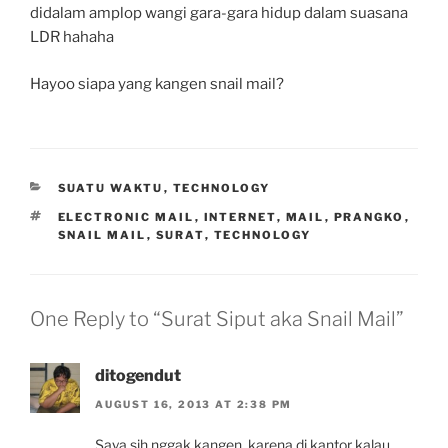
didalam amplop wangi gara-gara hidup dalam suasana
LDR hahaha
Hayoo siapa yang kangen snail mail?
CATEGORIES
SUATU WAKTU
,
TECHNOLOGY
TAGS
ELECTRONIC MAIL
,
INTERNET
,
MAIL
,
PRANGKO
,
SNAIL MAIL
,
SURAT
,
TECHNOLOGY
One Reply to “Surat Siput aka Snail Mail”
ditogendut
AUGUST 16, 2013 AT 2:38 PM
Saya sih nggak kangen, karena di kantor kalau