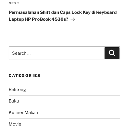
Next
NEXT
Post
Permasalahan Shift dan Caps Lock Key di Keyboard
Laptop HP ProBook 4530s?
Search
Search
for:
CATEGORIES
Belitong
Buku
Kuliner Makan
Movie