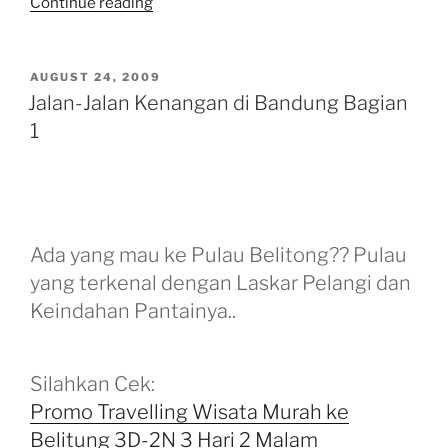
“Jalan-
Continue reading
Jalan
Kenangan
di
POSTED
AUGUST 24, 2009
ON
Bandung
Jalan-Jalan Kenangan di Bandung Bagian
Bagian
1
2”
Ada yang mau ke Pulau Belitong?? Pulau
yang terkenal dengan Laskar Pelangi dan
Keindahan Pantainya..
Silahkan Cek:
Promo Travelling Wisata Murah ke
Belitung 3D-2N 3 Hari 2 Malam