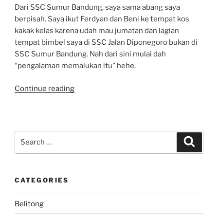
Dari SSC Sumur Bandung, saya sama abang saya
berpisah. Saya ikut Ferdyan dan Beni ke tempat kos
kakak kelas karena udah mau jumatan dan lagian
tempat bimbel saya di SSC Jalan Diponegoro bukan di
SSC Sumur Bandung. Nah dari sini mulai dah
“pengalaman memalukan itu” hehe.
“Pertama
Continue reading
kali
datang
ke
Bandung
Search
Search
langsung
for:
MALUUUUUUUUUU..”
CATEGORIES
Belitong