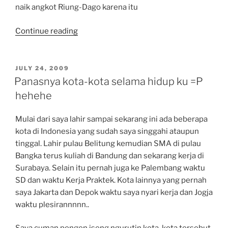
naik angkot Riung-Dago karena itu
“Jalan-
Continue reading
Jalan
Kenangan
di
POSTED
JULY 24, 2009
ON
Bandung
Panasnya kota-kota selama hidup ku =P
Bagian
hehehe
1”
Mulai dari saya lahir sampai sekarang ini ada beberapa
kota di Indonesia yang sudah saya singgahi ataupun
tinggal. Lahir pulau Belitung kemudian SMA di pulau
Bangka terus kuliah di Bandung dan sekarang kerja di
Surabaya. Selain itu pernah juga ke Palembang waktu
SD dan waktu Kerja Praktek. Kota lainnya yang pernah
saya Jakarta dan Depok waktu saya nyari kerja dan Jogja
waktu plesirannnnn..