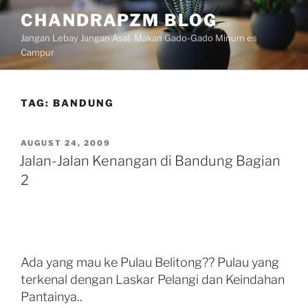
Skip
CHANDRAPZM BLOG
to
Jangan Lebay Jangan Asal. Makan Gado-Gado Minum es
content
Campur
TAG:
BANDUNG
POSTED
AUGUST 24, 2009
ON
Jalan-Jalan Kenangan di Bandung Bagian
2
Ada yang mau ke Pulau Belitong?? Pulau yang
terkenal dengan Laskar Pelangi dan Keindahan
Pantainya..