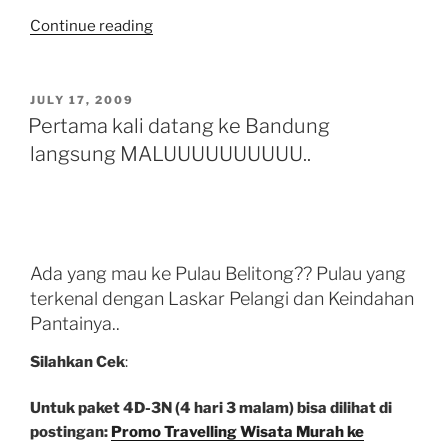
“Panasnya
Continue reading
kota-
kota
selama
POSTED
JULY 17, 2009
ON
hidup
Pertama kali datang ke Bandung
ku
langsung MALUUUUUUUUUU..
=P
hehehe”
Ada yang mau ke Pulau Belitong?? Pulau yang
terkenal dengan Laskar Pelangi dan Keindahan
Pantainya..
Silahkan Cek
:
Untuk paket 4D-3N (4 hari 3 malam) bisa dilihat di
postingan:
Promo Travelling Wisata Murah ke