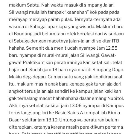
maklum Sabtu. Nah waktu masuk di simpang Jalan
Siliwangi mulailah tampak “keanehan” kok pada pada
merayap merayap parah pulak. Ternyata-ternyata ada
wisuda di Sabuga lupa siapa yang wisuda. Maklum baru
di Bandung jadi belum tahu efek korelasi dari wisudaan
di Sabuga dengan macetnya jalan-jalan di sekitar ITB
hahaha. Semenit dua menit udah nyampe Jam 12.55
baru nyampe di mural-mural jalan Siliwangi. Gawat-
gawat Praktikum kan peraturannya kan ketat kali, telat
hajar out. Sudah jam 13 baru nyampai di Simpang Dago.
Makin deg-degan. Cuman satu yang gak kepikiran saat
itu, maklum masih anak baru kenapa gak turun aja dari
angkot terus jalan aja sendiri ke kampus jalan kaki kan
gak terhalang macet hahahahaha dasar emang Nubitol.
Akhirnya setelah sekitar jam 13.06 nyampai di Kampus
terus langsung lari ke Basic Sains A tempat lab Kimia
Dasar sekitar jam 13.10. Untungnya peraturan belum
diterapkan, katanya karena masih peraktikum pertama