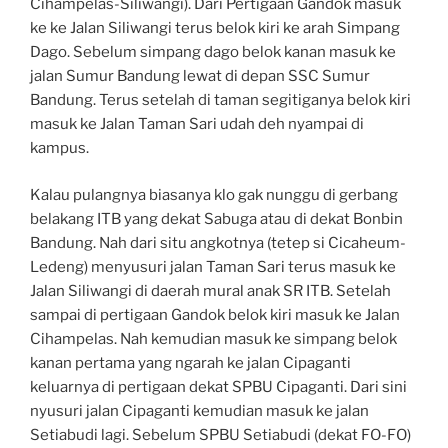
Cihampelas-Siliwangi). Dari Pertigaan Gandok masuk
ke ke Jalan Siliwangi terus belok kiri ke arah Simpang
Dago. Sebelum simpang dago belok kanan masuk ke
jalan Sumur Bandung lewat di depan SSC Sumur
Bandung. Terus setelah di taman segitiganya belok kiri
masuk ke Jalan Taman Sari udah deh nyampai di
kampus.
Kalau pulangnya biasanya klo gak nunggu di gerbang
belakang ITB yang dekat Sabuga atau di dekat Bonbin
Bandung. Nah dari situ angkotnya (tetep si Cicaheum-
Ledeng) menyusuri jalan Taman Sari terus masuk ke
Jalan Siliwangi di daerah mural anak SR ITB. Setelah
sampai di pertigaan Gandok belok kiri masuk ke Jalan
Cihampelas. Nah kemudian masuk ke simpang belok
kanan pertama yang ngarah ke jalan Cipaganti
keluarnya di pertigaan dekat SPBU Cipaganti. Dari sini
nyusuri jalan Cipaganti kemudian masuk ke jalan
Setiabudi lagi. Sebelum SPBU Setiabudi (dekat FO-FO)