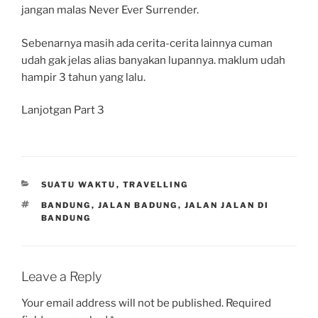
jangan malas Never Ever Surrender.
Sebenarnya masih ada cerita-cerita lainnya cuman
udah gak jelas alias banyakan lupannya. maklum udah
hampir 3 tahun yang lalu.
Lanjotgan Part 3
CATEGORIES
SUATU WAKTU
,
TRAVELLING
TAGS
BANDUNG
,
JALAN BADUNG
,
JALAN JALAN DI
BANDUNG
Leave a Reply
Your email address will not be published.
Required