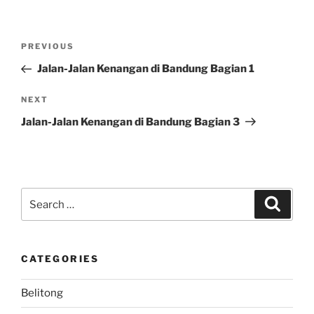
Post
Previous
PREVIOUS
navigation
Post
Jalan-Jalan Kenangan di Bandung Bagian 1
Next
NEXT
Post
Jalan-Jalan Kenangan di Bandung Bagian 3
Search
Search
for:
CATEGORIES
Belitong