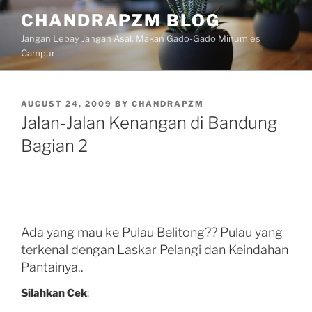
Skip
CHANDRAPZM BLOG
to
Jangan Lebay Jangan Asal. Makan Gado-Gado Minum es
content
Campur
POSTED
AUGUST 24, 2009
BY
CHANDRAPZM
ON
Jalan-Jalan Kenangan di Bandung
Bagian 2
Ada yang mau ke Pulau Belitong?? Pulau yang
terkenal dengan Laskar Pelangi dan Keindahan
Pantainya..
Silahkan Cek
: