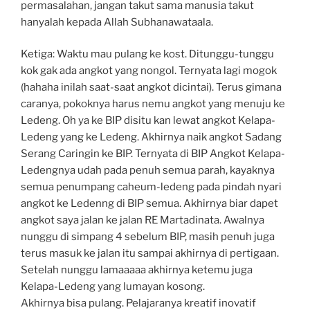
permasalahan, jangan takut sama manusia takut
hanyalah kepada Allah Subhanawataala.
Ketiga: Waktu mau pulang ke kost. Ditunggu-tunggu
kok gak ada angkot yang nongol. Ternyata lagi mogok
(hahaha inilah saat-saat angkot dicintai). Terus gimana
caranya, pokoknya harus nemu angkot yang menuju ke
Ledeng. Oh ya ke BIP disitu kan lewat angkot Kelapa-
Ledeng yang ke Ledeng. Akhirnya naik angkot Sadang
Serang Caringin ke BIP. Ternyata di BIP Angkot Kelapa-
Ledengnya udah pada penuh semua parah, kayaknya
semua penumpang caheum-ledeng pada pindah nyari
angkot ke Ledenng di BIP semua. Akhirnya biar dapet
angkot saya jalan ke jalan RE Martadinata. Awalnya
nunggu di simpang 4 sebelum BIP, masih penuh juga
terus masuk ke jalan itu sampai akhirnya di pertigaan.
Setelah nunggu lamaaaaa akhirnya ketemu juga
Kelapa-Ledeng yang lumayan kosong.
Akhirnya bisa pulang. Pelajaranya kreatif inovatif