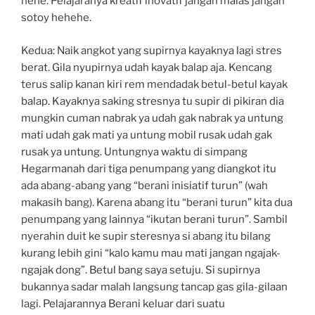
hehe. Pelajaranya kreatif inovatif jangan malas jangan
sotoy hehehe.
Kedua: Naik angkot yang supirnya kayaknya lagi stres
berat. Gila nyupirnya udah kayak balap aja. Kencang
terus salip kanan kiri rem mendadak betul-betul kayak
balap. Kayaknya saking stresnya tu supir di pikiran dia
mungkin cuman nabrak ya udah gak nabrak ya untung
mati udah gak mati ya untung mobil rusak udah gak
rusak ya untung. Untungnya waktu di simpang
Hegarmanah dari tiga penumpang yang diangkot itu
ada abang-abang yang “berani inisiatif turun” (wah
makasih bang). Karena abang itu “berani turun” kita dua
penumpang yang lainnya “ikutan berani turun”. Sambil
nyerahin duit ke supir steresnya si abang itu bilang
kurang lebih gini “kalo kamu mau mati jangan ngajak-
ngajak dong”. Betul bang saya setuju. Si supirnya
bukannya sadar malah langsung tancap gas gila-gilaan
lagi. Pelajarannya Berani keluar dari suatu