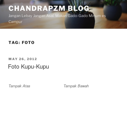
Skip
CHANDRAPZM BLOG
to
Jangan Lebay Jangan Asal. Makan Gado-Gado Minum es
content
Campur
TAG:
FOTO
POSTED
MAY 26, 2012
ON
Foto Kupu-Kupu
Tampak Atas
Tampak Bawah