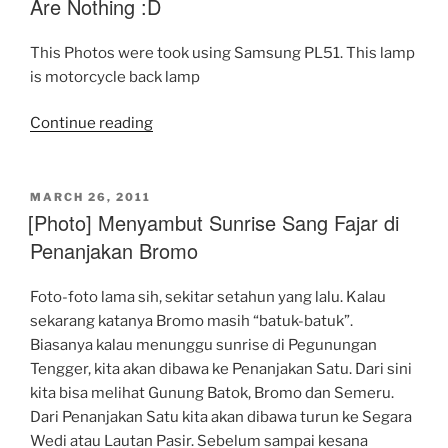
Are Nothing :D
Surabaya”
This Photos were took using Samsung PL51. This lamp
is motorcycle back lamp
“These
Continue reading
Photos
Aren’t
Light
POSTED
MARCH 26, 2011
ON
[Photo] Menyambut Sunrise Sang Fajar di
Graffiti,
These
Penanjakan Bromo
Are
Nothing
Foto-foto lama sih, sekitar setahun yang lalu. Kalau
:D”
sekarang katanya Bromo masih “batuk-batuk”.
Biasanya kalau menunggu sunrise di Pegunungan
Tengger, kita akan dibawa ke Penanjakan Satu. Dari sini
kita bisa melihat Gunung Batok, Bromo dan Semeru.
Dari Penanjakan Satu kita akan dibawa turun ke Segara
Wedi atau Lautan Pasir. Sebelum sampai kesana