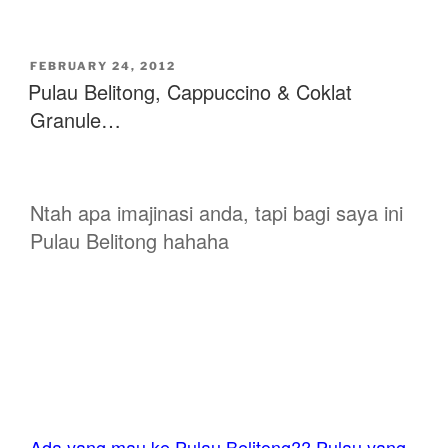
POSTED
FEBRUARY 24, 2012
ON
Pulau Belitong, Cappuccino & Coklat
Granule…
Ntah apa imajinasi anda, tapi bagi saya ini
Pulau Belitong hahaha
Ada yang mau ke Pulau Belitong?? Pulau yang