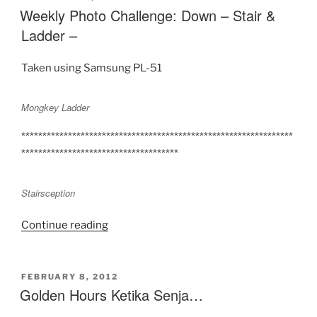
ON
Weekly Photo Challenge: Down – Stair &
Ladder –
Taken using Samsung PL-51
Mongkey Ladder
****************************************************************
*************************************
Stairsception
“Weekly
Continue reading
Photo
Challenge:
Down
POSTED
FEBRUARY 8, 2012
ON
Golden Hours Ketika Senja…
–
Stair