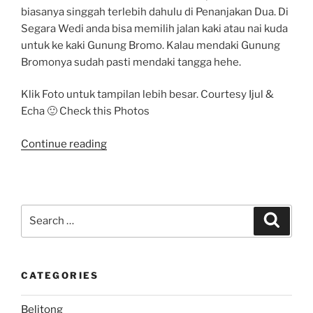
biasanya singgah terlebih dahulu di Penanjakan Dua. Di
Segara Wedi anda bisa memilih jalan kaki atau nai kuda
untuk ke kaki Gunung Bromo. Kalau mendaki Gunung
Bromonya sudah pasti mendaki tangga hehe.
Klik Foto untuk tampilan lebih besar. Courtesy Ijul &
Echa 🙂 Check this Photos
“[Photo]
Continue reading
Menyambut
Sunrise
Sang
Fajar
Search
Search
di
for:
Penanjakan
Bromo”
CATEGORIES
Belitong