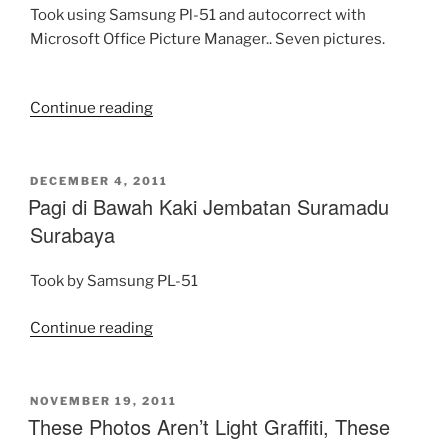
&
Took using Samsung Pl-51 and autocorrect with
Ladder
Microsoft Office Picture Manager.. Seven pictures.
–”
“Golden
Continue reading
Hours
Ketika
Senja…”
POSTED
DECEMBER 4, 2011
ON
Pagi di Bawah Kaki Jembatan Suramadu
Surabaya
Took by Samsung PL-51
“Pagi
Continue reading
di
Bawah
Kaki
POSTED
NOVEMBER 19, 2011
ON
These Photos Aren’t Light Graffiti, These
Jembatan
Suramadu