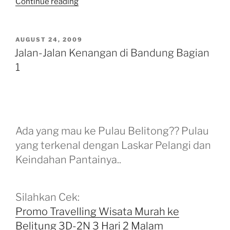
“Jalan-
Continue reading
Jalan
Kenangan
di
POSTED
AUGUST 24, 2009
ON
Bandung
Jalan-Jalan Kenangan di Bandung Bagian
Bagian
1
2”
Ada yang mau ke Pulau Belitong?? Pulau
yang terkenal dengan Laskar Pelangi dan
Keindahan Pantainya..
Silahkan Cek:
Promo Travelling Wisata Murah ke
Belitung 3D-2N 3 Hari 2 Malam