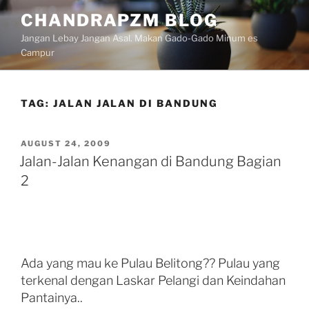
Skip
CHANDRAPZM BLOG
to
Jangan Lebay Jangan Asal. Makan Gado-Gado Minum es
content
Campur
TAG:
JALAN JALAN DI BANDUNG
POSTED
AUGUST 24, 2009
ON
Jalan-Jalan Kenangan di Bandung Bagian
2
Ada yang mau ke Pulau Belitong?? Pulau yang
terkenal dengan Laskar Pelangi dan Keindahan
Pantainya..