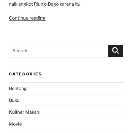
naik angkot Riung-Dago karena itu
“Jalan-
Continue reading
Jalan
Kenangan
di
Bandung
Search
Search
Bagian
for:
1”
CATEGORIES
Belitong
Buku
Kuliner Makan
Movie