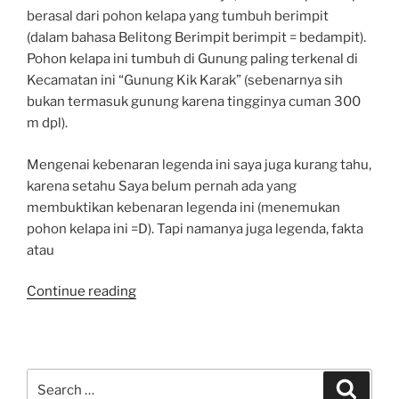
berasal dari pohon kelapa yang tumbuh berimpit
(dalam bahasa Belitong Berimpit berimpit = bedampit).
Pohon kelapa ini tumbuh di Gunung paling terkenal di
Kecamatan ini “Gunung Kik Karak” (sebenarnya sih
bukan termasuk gunung karena tingginya cuman 300
m dpl).
Mengenai kebenaran legenda ini saya juga kurang tahu,
karena setahu Saya belum pernah ada yang
membuktikan kebenaran legenda ini (menemukan
pohon kelapa ini =D). Tapi namanya juga legenda, fakta
atau
“Asal
Continue reading
Usul
Nama
“Kelapa
Kampit””
Search
Search