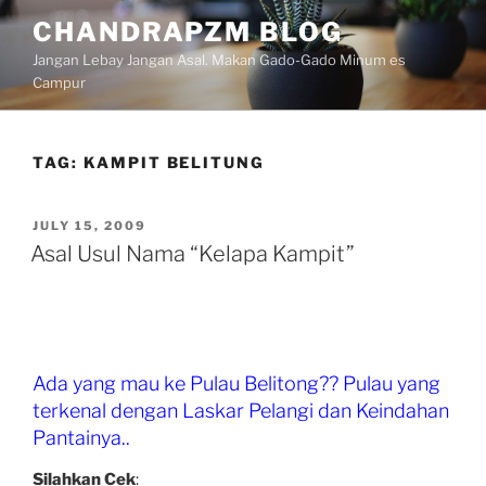
Skip
CHANDRAPZM BLOG
to
Jangan Lebay Jangan Asal. Makan Gado-Gado Minum es
content
Campur
TAG:
KAMPIT BELITUNG
POSTED
JULY 15, 2009
ON
Asal Usul Nama “Kelapa Kampit”
Ada yang mau ke Pulau Belitong?? Pulau yang
terkenal dengan Laskar Pelangi dan Keindahan
Pantainya..
Silahkan Cek
: