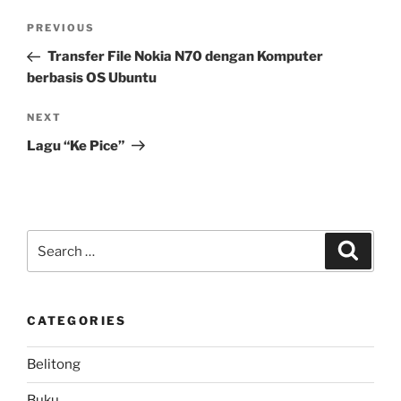
Post
Previous
PREVIOUS
navigation
Post
Transfer File Nokia N70 dengan Komputer
berbasis OS Ubuntu
Next
NEXT
Post
Lagu “Ke Pice”
Search
Search
for:
CATEGORIES
Belitong
Buku