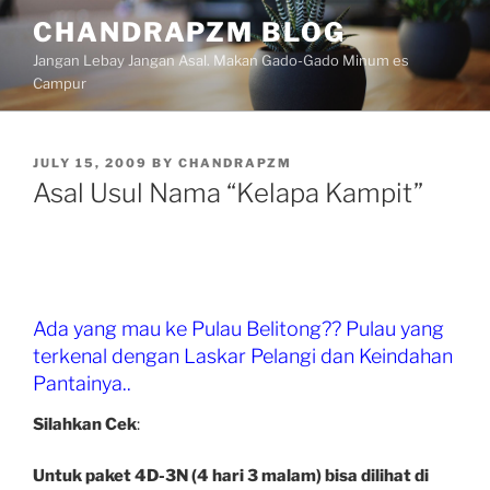
Skip
CHANDRAPZM BLOG
to
Jangan Lebay Jangan Asal. Makan Gado-Gado Minum es
content
Campur
POSTED
JULY 15, 2009
BY
CHANDRAPZM
ON
Asal Usul Nama “Kelapa Kampit”
Ada yang mau ke Pulau Belitong?? Pulau yang
terkenal dengan Laskar Pelangi dan Keindahan
Pantainya..
Silahkan Cek
:
Untuk paket 4D-3N (4 hari 3 malam) bisa dilihat di