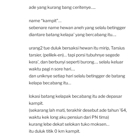
ade yang kurang bang ceritenye…..
name “kampit”…
sebenare name hewan aneh yang selalu betingger
diantare batang kelapa’ yang bercabang itu….
urang2 tue duluk bersaksi hewan itu mirip, Tarsius
tarsier, (pelilek-en)… tapi porsi tubuhnye segede
kera’, dan berbunyi seperti burong…. selalu keluar
waktu pagi n sore hari….
dan uniknye setiap hari selalu betingger de batang
kelapa becabang itu…
lokasi batang kelapak becabang itu ade depasar
kampit.
(sekarang lah mati, terakhir desebut ade tahun ’64,
waktu kek long aku pensiun dari PN tima)
kurang lebe dekat selokan tuko moksen…
itu duluk titik 0 km kampit.