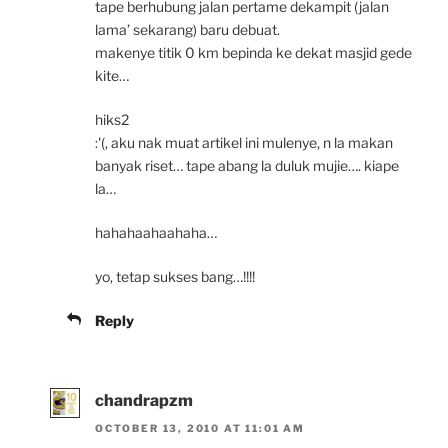
tape berhubung jalan pertame dekampit (jalan
lama’ sekarang) baru debuat.
makenye titik 0 km bepinda ke dekat masjid gede
kite…
hiks2
:'(, aku nak muat artikel ini mulenye, n la makan
banyak riset… tape abang la duluk mujie…. kiape
la…
hahahaahaahaha…
yo, tetap sukses bang…!!!!
Reply
chandrapzm
OCTOBER 13, 2010 AT 11:01 AM