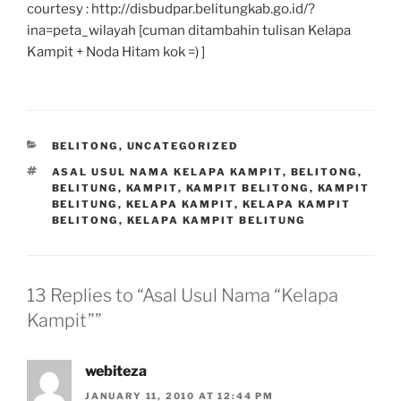
courtesy : http://disbudpar.belitungkab.go.id/?
ina=peta_wilayah [cuman ditambahin tulisan Kelapa
Kampit + Noda Hitam kok =) ]
CATEGORIES
BELITONG
,
UNCATEGORIZED
TAGS
ASAL USUL NAMA KELAPA KAMPIT
,
BELITONG
,
BELITUNG
,
KAMPIT
,
KAMPIT BELITONG
,
KAMPIT
BELITUNG
,
KELAPA KAMPIT
,
KELAPA KAMPIT
BELITONG
,
KELAPA KAMPIT BELITUNG
13 Replies to “Asal Usul Nama “Kelapa
Kampit””
webiteza
JANUARY 11, 2010 AT 12:44 PM