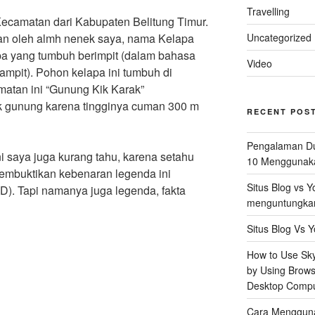
Travelling
ecamatan dari Kabupaten Belitung Timur.
Uncategorized
kan oleh almh nenek saya, nama Kelapa
pa yang tumbuh berimpit (dalam bahasa
Video
dampit). Pohon kelapa ini tumbuh di
matan ini “Gunung Kik Karak”
k gunung karena tingginya cuman 300 m
RECENT POS
Pengalaman Du
 saya juga kurang tahu, karena setahu
10 Menggunaka
mbuktikan kebenaran legenda ini
Situs Blog vs 
). Tapi namanya juga legenda, fakta
menguntungkan 
Situs Blog Vs Y
How to Use Skyp
by Using Brows
Desktop Compu
Cara Mengguna