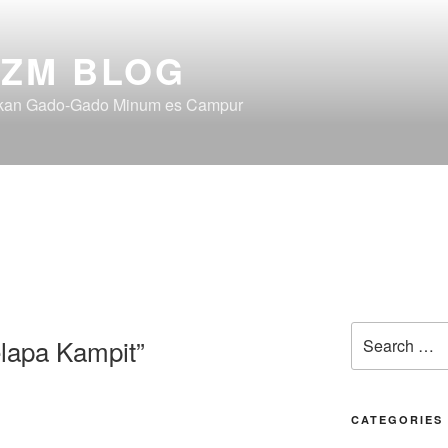
ZM BLOG
akan Gado-Gado Minum es Campur
Search
lapa Kampit”
for:
CATEGORIES