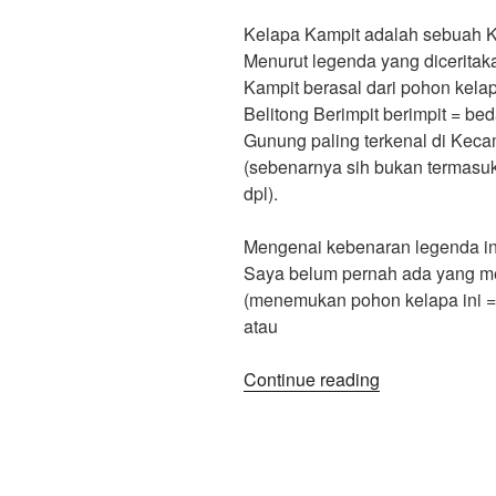
Kelapa Kampit adalah sebuah K
Menurut legenda yang dicerita
Kampit berasal dari pohon kela
Belitong Berimpit berimpit = be
Gunung paling terkenal di Keca
(sebenarnya sih bukan termasu
dpl).
Mengenai kebenaran legenda ini
Saya belum pernah ada yang me
(menemukan pohon kelapa ini =D
atau
“Asal
Continue reading
Usul
Nama
“Kelapa
Kampit””