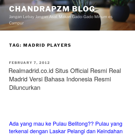
Skip
CHANDRAPZM BLOG
to
Jangan Lebay Jangan Asal. Makan Gado-Gado Minum es
content
Campur
TAG:
MADRID PLAYERS
POSTED
FEBRUARY 7, 2012
ON
Realmadrid.co.id Situs Official Resmi Real
Madrid Versi Bahasa Indonesia Resmi
Diluncurkan
Ada yang mau ke Pulau Belitong?? Pulau yang
terkenal dengan Laskar Pelangi dan Keindahan