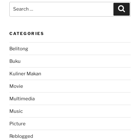
Real
Search
Search
Madrid
for:
Versi
Bahasa
CATEGORIES
Indonesia
Resmi
Belitong
Diluncurkan”
Buku
Kuliner Makan
Movie
Multimedia
Music
Picture
Reblogged