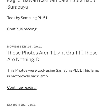
Pagi di Bawah Kaki Jembatan Suramadu
Surabaya
Took by Samsung PL-51
“Pagi
Continue reading
di
Bawah
Kaki
POSTED
NOVEMBER 19, 2011
ON
Jembatan
These Photos Aren’t Light Graffiti, These
Suramadu
Are Nothing :D
Surabaya”
This Photos were took using Samsung PL51. This lamp
is motorcycle back lamp
“These
Continue reading
Photos
Aren’t
Light
POSTED
MARCH 26, 2011