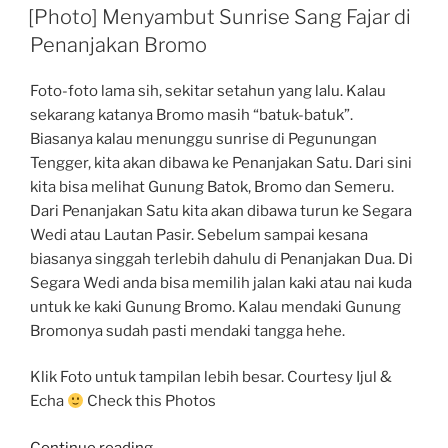
ON
Graffiti,
[Photo] Menyambut Sunrise Sang Fajar di
These
Penanjakan Bromo
Are
Nothing
Foto-foto lama sih, sekitar setahun yang lalu. Kalau
:D”
sekarang katanya Bromo masih “batuk-batuk”.
Biasanya kalau menunggu sunrise di Pegunungan
Tengger, kita akan dibawa ke Penanjakan Satu. Dari sini
kita bisa melihat Gunung Batok, Bromo dan Semeru.
Dari Penanjakan Satu kita akan dibawa turun ke Segara
Wedi atau Lautan Pasir. Sebelum sampai kesana
biasanya singgah terlebih dahulu di Penanjakan Dua. Di
Segara Wedi anda bisa memilih jalan kaki atau nai kuda
untuk ke kaki Gunung Bromo. Kalau mendaki Gunung
Bromonya sudah pasti mendaki tangga hehe.
Klik Foto untuk tampilan lebih besar. Courtesy Ijul &
Echa
Check this Photos
“[Photo]
Continue reading