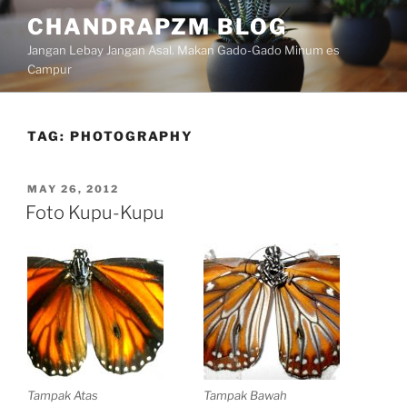
Skip
CHANDRAPZM BLOG
to
Jangan Lebay Jangan Asal. Makan Gado-Gado Minum es
content
Campur
TAG:
PHOTOGRAPHY
POSTED
MAY 26, 2012
ON
Foto Kupu-Kupu
Tampak Atas
Tampak Bawah