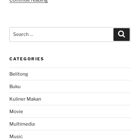
Menyambut
Sunrise
Sang
Fajar
Search
Search
di
for:
Penanjakan
Bromo”
CATEGORIES
Belitong
Buku
Kuliner Makan
Movie
Multimedia
Music