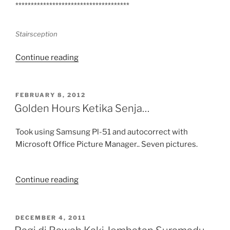
*************************************
Stairsception
“Weekly
Continue reading
Photo
Challenge:
Down
POSTED
FEBRUARY 8, 2012
ON
–
Golden Hours Ketika Senja…
Stair
&
Took using Samsung Pl-51 and autocorrect with
Ladder
Microsoft Office Picture Manager.. Seven pictures.
–”
“Golden
Continue reading
Hours
Ketika
Senja…”
POSTED
DECEMBER 4, 2011
ON