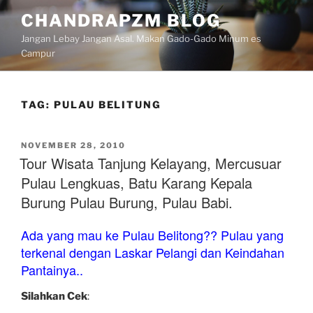
Skip
CHANDRAPZM BLOG
to
Jangan Lebay Jangan Asal. Makan Gado-Gado Minum es
content
Campur
TAG:
PULAU BELITUNG
POSTED
NOVEMBER 28, 2010
ON
Tour Wisata Tanjung Kelayang, Mercusuar
Pulau Lengkuas, Batu Karang Kepala
Burung Pulau Burung, Pulau Babi.
Ada yang mau ke Pulau Belitong?? Pulau yang
terkenal dengan Laskar Pelangi dan Keindahan
Pantainya..
Silahkan Cek
: