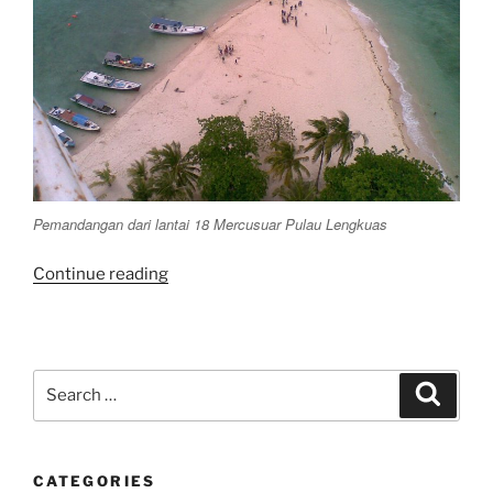
Pemandangan dari lantai 18 Mercusuar Pulau Lengkuas
“Tour
Continue reading
Wisata
Tanjung
Kelayang,
Mercusuar
Search
Search
Pulau
for:
Lengkuas,
Batu
CATEGORIES
Karang