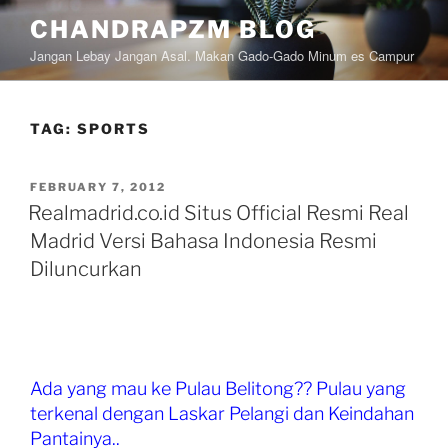
Skip
CHANDRAPZM BLOG
to
Jangan Lebay Jangan Asal. Makan Gado-Gado Minum es Campur
content
TAG:
SPORTS
POSTED
FEBRUARY 7, 2012
ON
Realmadrid.co.id Situs Official Resmi Real
Madrid Versi Bahasa Indonesia Resmi
Diluncurkan
Ada yang mau ke Pulau Belitong?? Pulau yang
terkenal dengan Laskar Pelangi dan Keindahan
Pantainya..