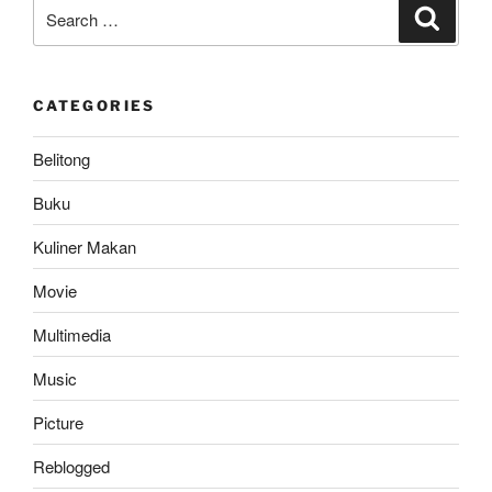
Real
Search
Search
Madrid
for:
Versi
Bahasa
CATEGORIES
Indonesia
Resmi
Belitong
Diluncurkan”
Buku
Kuliner Makan
Movie
Multimedia
Music
Picture
Reblogged