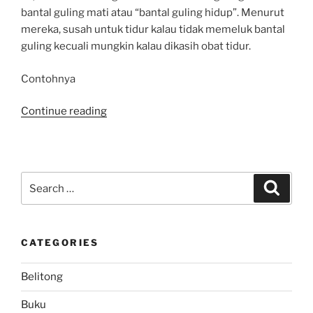
bantal guling mati atau “bantal guling hidup”. Menurut
mereka, susah untuk tidur kalau tidak memeluk bantal
guling kecuali mungkin kalau dikasih obat tidur.
Contohnya
“Tidur
Continue reading
“kebiasaan”
Bantal
Guling…”
Search
Search
for:
CATEGORIES
Belitong
Buku