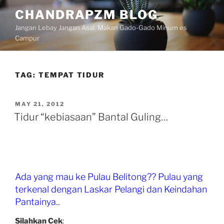
Skip
CHANDRAPZM BLOG
to
Jangan Lebay Jangan Asal. Makan Gado-Gado Minum es
content
Campur
TAG:
TEMPAT TIDUR
POSTED
MAY 21, 2012
ON
Tidur “kebiasaan” Bantal Guling…
Ada yang mau ke Pulau Belitong?? Pulau yang
terkenal dengan Laskar Pelangi dan Keindahan
Pantainya..
Silahkan Cek
: