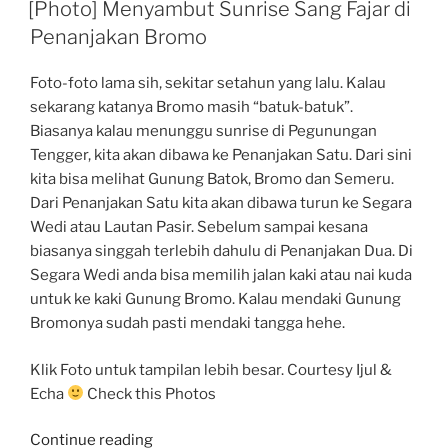
ON
Malam
[Photo] Menyambut Sunrise Sang Fajar di
Dari
Penanjakan Bromo
Atas
Caringin
Foto-foto lama sih, sekitar setahun yang lalu. Kalau
Tilu
sekarang katanya Bromo masih “batuk-batuk”.
Padasuka”
Biasanya kalau menunggu sunrise di Pegunungan
Tengger, kita akan dibawa ke Penanjakan Satu. Dari sini
kita bisa melihat Gunung Batok, Bromo dan Semeru.
Dari Penanjakan Satu kita akan dibawa turun ke Segara
Wedi atau Lautan Pasir. Sebelum sampai kesana
biasanya singgah terlebih dahulu di Penanjakan Dua. Di
Segara Wedi anda bisa memilih jalan kaki atau nai kuda
untuk ke kaki Gunung Bromo. Kalau mendaki Gunung
Bromonya sudah pasti mendaki tangga hehe.
Klik Foto untuk tampilan lebih besar. Courtesy Ijul &
Echa
Check this Photos
“[Photo]
Continue reading