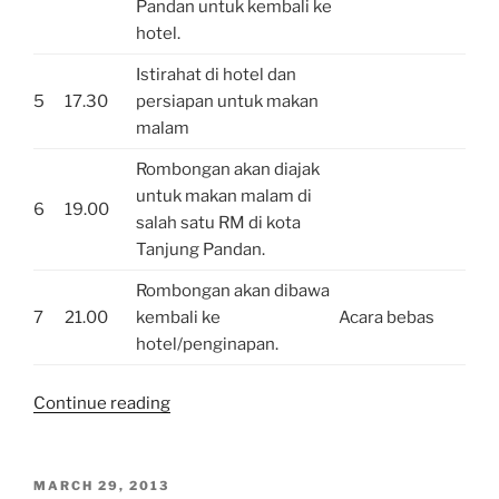
Pandan untuk kembali ke
hotel.
Istirahat di hotel dan
5
17.30
persiapan untuk makan
malam
Rombongan akan diajak
untuk makan malam di
6
19.00
salah satu RM di kota
Tanjung Pandan.
Rombongan akan dibawa
7
21.00
kembali ke
Acara bebas
hotel/penginapan.
“Promo
Continue reading
Travelling
Wisata
Murah
POSTED
MARCH 29, 2013