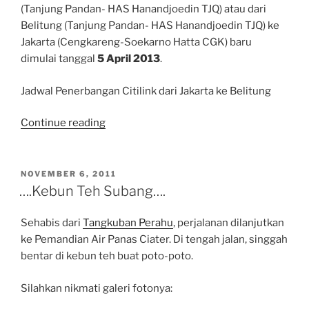
(Tanjung Pandan- HAS Hanandjoedin TJQ) atau dari
Belitung (Tanjung Pandan- HAS Hanandjoedin TJQ) ke
Jakarta (Cengkareng-Soekarno Hatta CGK) baru
dimulai tanggal
5 April 2013
.
Jadwal Penerbangan Citilink dari Jakarta ke Belitung
“Jadwal
Continue reading
Maskapai
Penerbangan
Citilink
POSTED
NOVEMBER 6, 2011
ON
ke
….Kebun Teh Subang….
Belitung
–
Sehabis dari
Tangkuban Perahu
, perjalanan dilanjutkan
Alternatif
ke Pemandian Air Panas Ciater. Di tengah jalan, singgah
Pesawat
bentar di kebun teh buat poto-poto.
Selain
Sriwijaya
Silahkan nikmati galeri fotonya:
Air”