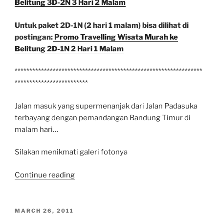
Belitung 3D-2N 3 Hari 2 Malam
Untuk paket 2D-1N (2 hari 1 malam) bisa dilihat di
postingan:
Promo Travelling Wisata Murah ke
Belitung 2D-1N 2 Hari 1 Malam
****************************************************************
*************************
Jalan masuk yang supermenanjak dari Jalan Padasuka
terbayang dengan pemandangan Bandung Timur di
malam hari…
Silakan menikmati galeri fotonya
“Indahnya
Continue reading
Bandung
Timur
Waktu
POSTED
MARCH 26, 2011