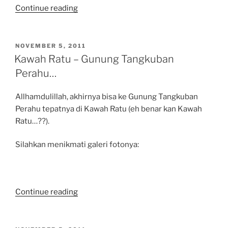
“….Kebun
Continue reading
Teh
Subang….”
POSTED
NOVEMBER 5, 2011
ON
Kawah Ratu – Gunung Tangkuban
Perahu…
Allhamdulillah, akhirnya bisa ke Gunung Tangkuban
Perahu tepatnya di Kawah Ratu (eh benar kan Kawah
Ratu…??).
Silahkan menikmati galeri fotonya:
“Kawah
Continue reading
Ratu
–