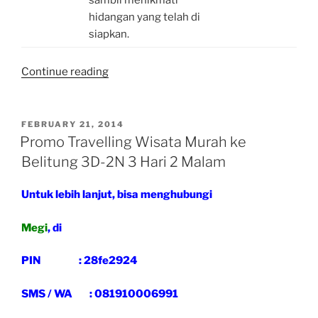
hidangan yang telah di
siapkan.
“Promo
Continue reading
Travelling
Wisata
Murah
POSTED
FEBRUARY 21, 2014
ON
ke
Promo Travelling Wisata Murah ke
Belitung
Belitung 3D-2N 3 Hari 2 Malam
4D-
3N
Untuk lebih lanjut, bisa menghubungi
4
Hari
Megi
, di
3
Malam”
PIN : 28fe2924
SMS / WA : 081910006991