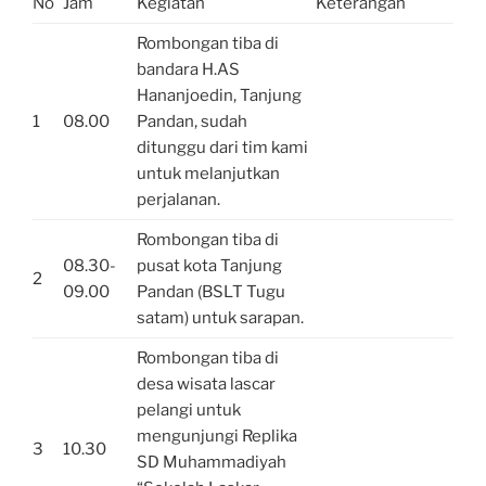
No
Jam
Kegiatan
Keterangan
Rombongan tiba di
bandara H.AS
Hananjoedin, Tanjung
1
08.00
Pandan, sudah
ditunggu dari tim kami
untuk melanjutkan
perjalanan.
Rombongan tiba di
08.30-
pusat kota Tanjung
2
09.00
Pandan (BSLT Tugu
satam) untuk sarapan.
Rombongan tiba di
desa wisata lascar
pelangi untuk
mengunjungi Replika
3
10.30
SD Muhammadiyah