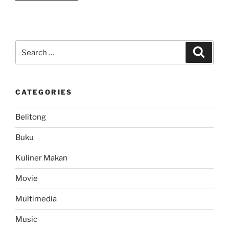
Menyambut
Sunrise
Sang
Fajar
Search
Search
di
for:
Penanjakan
Bromo”
CATEGORIES
Belitong
Buku
Kuliner Makan
Movie
Multimedia
Music