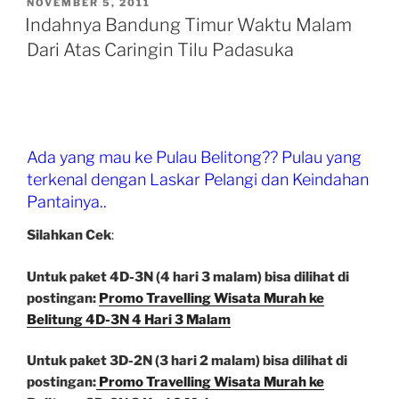
Gunung
POSTED
NOVEMBER 5, 2011
ON
Tangkuban
Indahnya Bandung Timur Waktu Malam
Perahu…”
Dari Atas Caringin Tilu Padasuka
Ada yang mau ke Pulau Belitong?? Pulau yang
terkenal dengan Laskar Pelangi dan Keindahan
Pantainya..
Silahkan Cek
:
Untuk paket 4D-3N (4 hari 3 malam) bisa dilihat di
postingan:
Promo Travelling Wisata Murah ke
Belitung 4D-3N 4 Hari 3 Malam
Untuk paket 3D-2N (3 hari 2 malam) bisa dilihat di
postingan:
Promo Travelling Wisata Murah ke