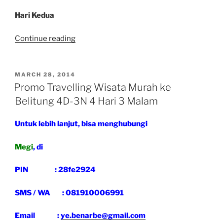
Hari Kedua
“Promo
Continue reading
Travelling
Wisata
Murah
POSTED
MARCH 28, 2014
ON
ke
Promo Travelling Wisata Murah ke
Belitung
Belitung 4D-3N 4 Hari 3 Malam
2D-
1N
Untuk lebih lanjut, bisa menghubungi
2
Hari
Megi
, di
1
Malam”
PIN : 28fe2924
SMS / WA : 081910006991
Email :
ye.benarbe@gmail.com