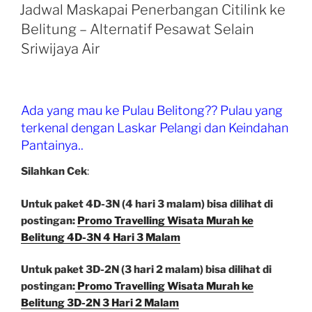
ON
ke
Jadwal Maskapai Penerbangan Citilink ke
Belitung
Belitung – Alternatif Pesawat Selain
3D-
Sriwijaya Air
2N
3
Hari
2
Ada yang mau ke Pulau Belitong?? Pulau yang
Malam”
terkenal dengan Laskar Pelangi dan Keindahan
Pantainya..
Silahkan Cek
:
Untuk paket 4D-3N (4 hari 3 malam) bisa dilihat di
postingan:
Promo Travelling Wisata Murah ke
Belitung 4D-3N 4 Hari 3 Malam
Untuk paket 3D-2N (3 hari 2 malam) bisa dilihat di
postingan:
Promo Travelling Wisata Murah ke
Belitung 3D-2N 3 Hari 2 Malam