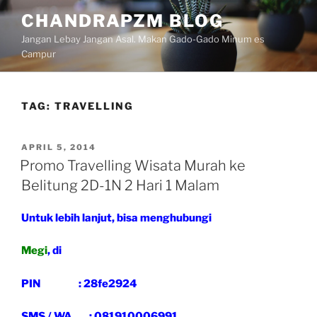
Skip
CHANDRAPZM BLOG
to
Jangan Lebay Jangan Asal. Makan Gado-Gado Minum es
content
Campur
TAG:
TRAVELLING
POSTED
APRIL 5, 2014
ON
Promo Travelling Wisata Murah ke
Belitung 2D-1N 2 Hari 1 Malam
Untuk lebih lanjut, bisa menghubungi
Megi
, di
PIN : 28fe2924
SMS / WA : 081910006991