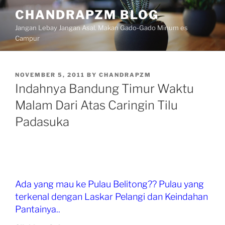
Skip
CHANDRAPZM BLOG
to
Jangan Lebay Jangan Asal. Makan Gado-Gado Minum es
content
Campur
POSTED
NOVEMBER 5, 2011
BY
CHANDRAPZM
ON
Indahnya Bandung Timur Waktu
Malam Dari Atas Caringin Tilu
Padasuka
Ada yang mau ke Pulau Belitong?? Pulau yang
terkenal dengan Laskar Pelangi dan Keindahan
Pantainya..