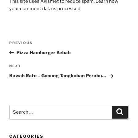
This site uses Akismet to reduce spam.
Learn how
your comment data is processed.
Post
Previous
PREVIOUS
navigation
Post
Pizza Hamburger Kebab
Next
NEXT
Post
Kawah Ratu – Gunung Tangkuban Perahu…
Search
Search
for:
CATEGORIES