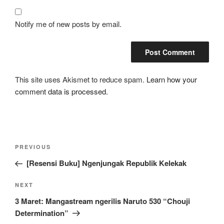
Notify me of new posts by email.
This site uses Akismet to reduce spam.
Learn how your
comment data is processed.
Post
Previous
PREVIOUS
navigation
Post
[Resensi Buku] Ngenjungak Republik Kelekak
Next
NEXT
Post
3 Maret: Mangastream ngerilis Naruto 530 “Chouji
Determination”