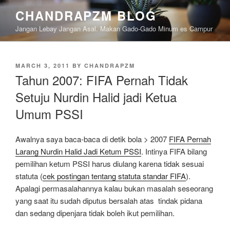
Skip
CHANDRAPZM BLOG
to
Jangan Lebay Jangan Asal. Makan Gado-Gado Minum es Campur
content
POSTED
MARCH 3, 2011
BY
CHANDRAPZM
ON
Tahun 2007: FIFA Pernah Tidak
Setuju Nurdin Halid jadi Ketua
Umum PSSI
Awalnya saya baca-baca di detik bola > 2007
FIFA Pernah
Larang Nurdin Halid Jadi Ketum PSSI
. Intinya FIFA bilang
pemilihan ketum PSSI harus diulang karena tidak sesuai
statuta (
cek postingan tentang statuta standar FIFA
).
Apalagi permasalahannya kalau bukan masalah seseorang
yang saat itu sudah diputus bersalah atas tindak pidana
dan sedang dipenjara tidak boleh ikut pemilihan.