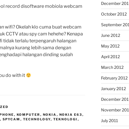
December 201
bol record disoftware mobiola webcam
October 2012
September 20
n wifi? Okelah klo cuma buat webcam
ntuk CCTV atau spy cam hehehe? Kenapa
June 2012
i tidak terlalu terpengaruh halangan
May 2012
imalnya kurang lebih sama dengan
enghadapi halangan dinding sudah
April 2012
March 2012
ou do with it
February 2012
January 2012
December 201
IZED
November 201
PHONE
,
KOMPUTER
,
NOKIA
,
NOKIA E63
,
,
SPYCAM
,
TECHNOLOGY
,
TEKNOLOGI
,
July 2011
I