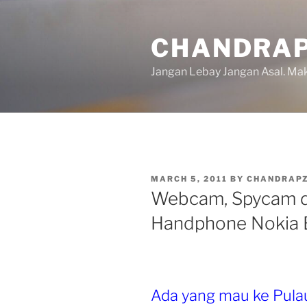
Skip
to
CHANDRAP
content
Jangan Lebay Jangan Asal. M
POSTED
MARCH 5, 2011
BY
CHANDRAP
ON
Webcam, Spycam 
Handphone Nokia E
Ada yang mau ke Pulau