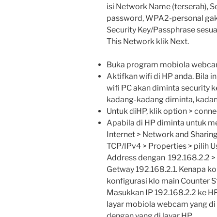
isi Network Name (terserah), S
password, WPA2-personal gak 
Security Key/Passphrase sesua
This Network klik Next.
Buka program mobiola webcam
Aktifkan wifi di HP anda. Bila 
wifi PC akan diminta security k
kadang-kadang diminta, kadan
Untuk diHP, klik option > connec
Apabila di HP diminta untuk 
Internet > Network and Sharing 
TCP/IPv4 > Properties > pilih Us
Address dengan 192.168.2.2 >
Getway 192.168.2.1. Kenapa kon
konfigurasi klo main Counter S
Masukkan IP 192.168.2.2 ke HP
layar mobiola webcam yang d
dengan yang di layar HP.