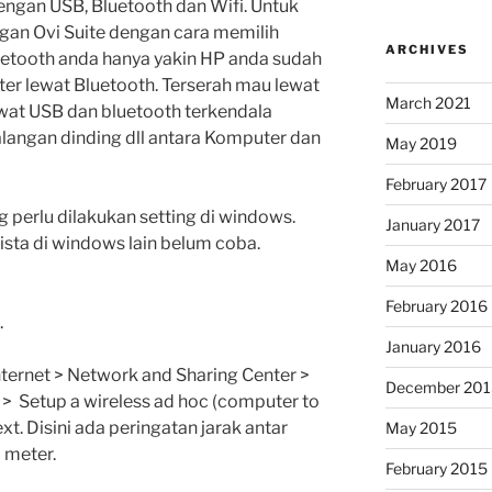
engan USB, Bluetooth dan Wifi. Untuk
ngan
Ovi Suite dengan cara memilih
ARCHIVES
uetooth anda hanya yakin HP anda sudah
er lewat Bluetooth. Terserah mau lewat
March 2021
lewat USB dan bluetooth terkendala
langan dinding dll antara Komputer dan
May 2019
February 2017
 perlu dilakukan setting di windows.
January 2017
ta di windows lain belum coba.
May 2016
February 2016
.
January 2016
nternet > Network and Sharing Center >
December 201
 > Setup a wireless ad hoc (computer to
t. Disini ada peringatan jarak antar
May 2015
 meter.
February 2015