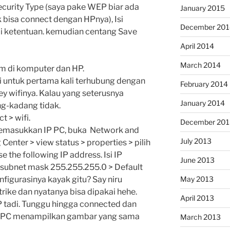
ecurity Type (saya pake WEP biar ada
January 2015
bisa connect dengan HPnya), Isi
December 201
i ketentuan. kemudian centang Save
April 2014
March 2014
 di komputer dan HP.
ini untuk pertama kali terhubung dengan
February 2014
ey wifinya. Kalau yang seterusnya
January 2014
g-kadang tidak.
t > wifi.
December 201
memasukkan IP PC, buka Network and
July 2013
Center > view status > properties > pilih
e the following IP address. Isi IP
June 2013
 subnet mask 255.255.255.0 > Default
figurasinya kayak gitu? Say niru
May 2013
trike dan nyatanya bisa dipakai hehe.
April 2013
 tadi. Tunggu hingga connected dan
i PC menampilkan gambar yang sama
March 2013