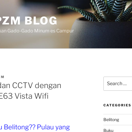
ZM BLOG
akan Gado-Gado Minum es Campur
ZM
Search
dan CCTV dengan
for:
63 Vista Wifi
CATEGORIES
Belitong
 Belitong?? Pulau yang
Buku