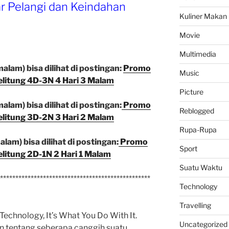
r Pelangi dan Keindahan
Kuliner Makan
Movie
Multimedia
alam) bisa dilihat di postingan:
Promo
Music
elitung 4D-3N 4 Hari 3 Malam
Picture
alam) bisa dilihat di postingan:
Promo
Reblogged
elitung 3D-2N 3 Hari 2 Malam
Rupa-Rupa
lam) bisa dilihat di postingan:
Promo
Sport
elitung 2D-1N 2 Hari 1 Malam
Suatu Waktu
*************************************************
Technology
Travelling
Technology, It’s What You Do With It.
Uncategorized
n tentang seberapa canggih suatu