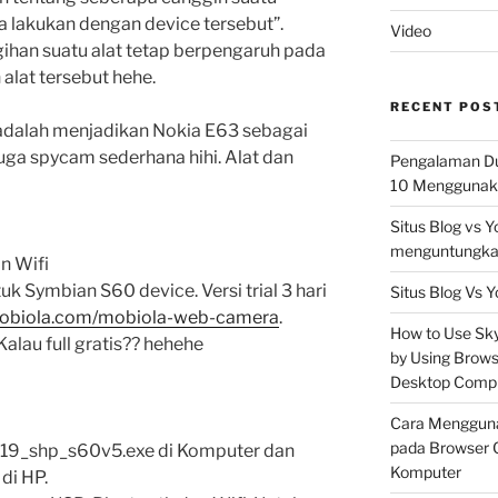
sa lakukan dengan device tersebut”.
Video
han suatu alat tetap berpengaruh pada
 alat tersebut hehe.
RECENT POS
i adalah menjadikan Nokia E63 sebagai
ga spycam sederhana hihi. Alat dan
Pengalaman Du
10 Menggunaka
Situs Blog vs 
menguntungkan
n Wifi
 Symbian S60 device. Versi trial 3 hari
Situs Blog Vs Y
mobiola.com/mobiola-web-camera
.
How to Use Skyp
alau full gratis?? hehehe
by Using Brows
Desktop Comp
Cara Mengguna
pada Browser 
19_shp_s60v5.exe di Komputer dan
Komputer
di HP.