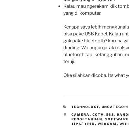
Kalau mau ngerekam klik tom
yang di komputer.
Kenapa saya lebih menggunaka
bisa pake USB Kabel. Kalau u
gak pake bluetooth? karena wif
dinding. Walaupun jarak maks
bluetooth tapi ketangguhan m
teruji.
Oke silahkan dicoba. Its what y
CATEGORIES
TECHNOLOGY
,
UNCATEGOR
TAGS
CAMERA
,
CCTV
,
E63
,
HAND
PENGETAHUAN
,
SOFTWARE
TIPS/ TRIK
,
WEBCAM
,
WIF