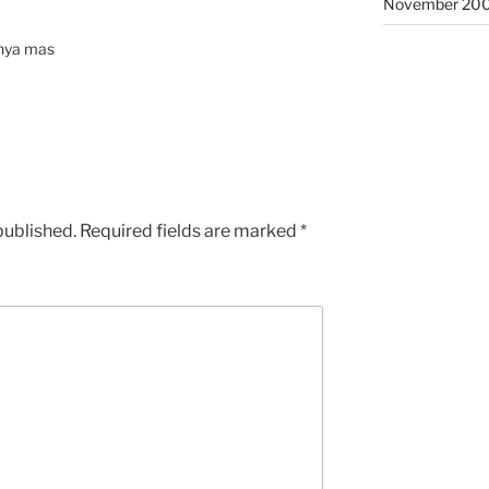
November 20
anya mas
published.
Required fields are marked
*