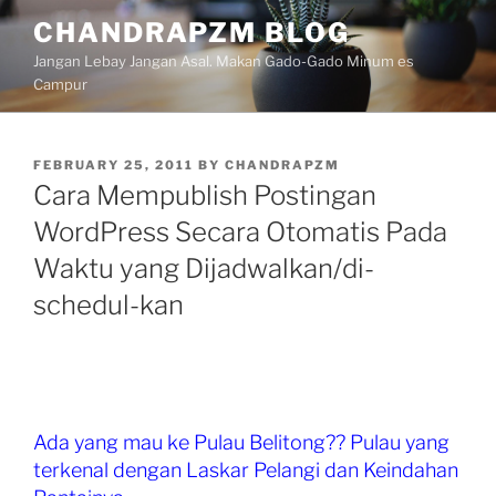
Skip
CHANDRAPZM BLOG
to
Jangan Lebay Jangan Asal. Makan Gado-Gado Minum es
content
Campur
POSTED
FEBRUARY 25, 2011
BY
CHANDRAPZM
ON
Cara Mempublish Postingan
WordPress Secara Otomatis Pada
Waktu yang Dijadwalkan/di-
schedul-kan
Ada yang mau ke Pulau Belitong?? Pulau yang
terkenal dengan Laskar Pelangi dan Keindahan