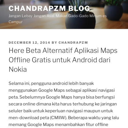
Skip
CHANDRAPZM BLOG
to
Jangan Lebay Jangan Asal. Makan Gado-Gado Minum es
content
Campur
POSTED
DECEMBER 12, 2014
BY
CHANDRAPZM
ON
Here Beta Alternatif Aplikasi Maps
Offline Gratis untuk Android dari
Nokia
Selama ini, pengguna android lebih banyak
menggunakan Google Maps sebagai aplikasi navigasi
peta. Sebelumnya Google Maps hanya bisa berfungsi
secara online dimana kita harus terhubung ke jaringan
seluler baik untuk keperluan navigasi maupun untuk
men-download peta (CMIIW). Beberapa waktu yang lalu
memang Google Maps menambahkan fitur offline