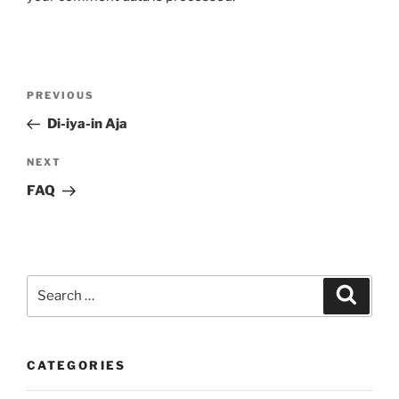
Post
Previous
PREVIOUS
navigation
Post
Di-iya-in Aja
Next
NEXT
Post
FAQ
Search
Search
for:
CATEGORIES