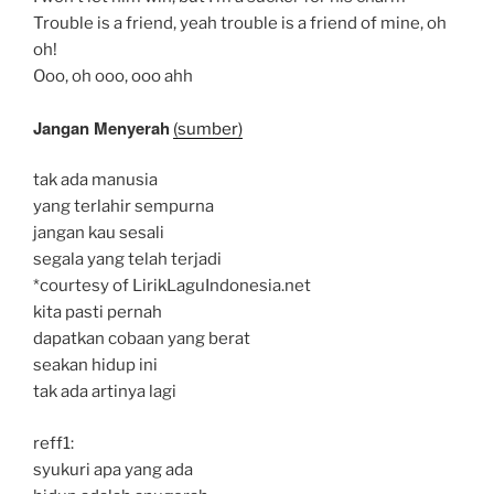
Trouble is a friend, yeah trouble is a friend of mine, oh
oh!
Ooo, oh ooo, ooo ahh
Jangan Menyerah
(sumber)
tak ada manusia
yang terlahir sempurna
jangan kau sesali
segala yang telah terjadi
*courtesy of LirikLaguIndonesia.net
kita pasti pernah
dapatkan cobaan yang berat
seakan hidup ini
tak ada artinya lagi
reff1:
syukuri apa yang ada