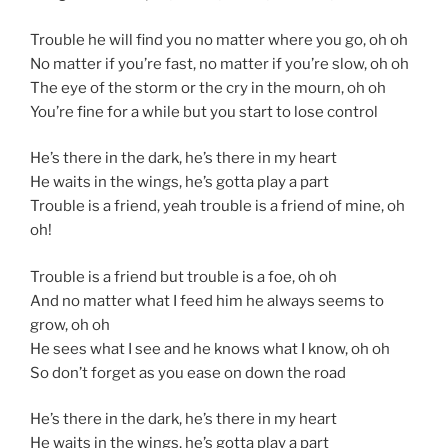
Trouble he will find you no matter where you go, oh oh
No matter if you’re fast, no matter if you’re slow, oh oh
The eye of the storm or the cry in the mourn, oh oh
You’re fine for a while but you start to lose control
He’s there in the dark, he’s there in my heart
He waits in the wings, he’s gotta play a part
Trouble is a friend, yeah trouble is a friend of mine, oh
oh!
Trouble is a friend but trouble is a foe, oh oh
And no matter what I feed him he always seems to
grow, oh oh
He sees what I see and he knows what I know, oh oh
So don’t forget as you ease on down the road
He’s there in the dark, he’s there in my heart
He waits in the wings, he’s gotta play a part