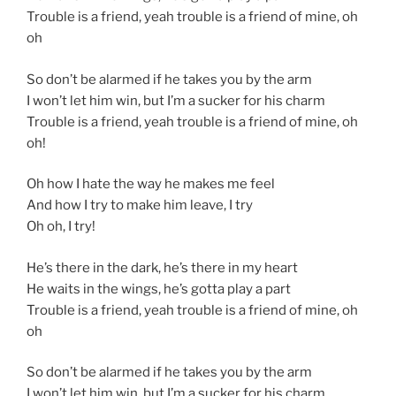
Trouble is a friend, yeah trouble is a friend of mine, oh
oh
So don’t be alarmed if he takes you by the arm
I won’t let him win, but I’m a sucker for his charm
Trouble is a friend, yeah trouble is a friend of mine, oh
oh!
Oh how I hate the way he makes me feel
And how I try to make him leave, I try
Oh oh, I try!
He’s there in the dark, he’s there in my heart
He waits in the wings, he’s gotta play a part
Trouble is a friend, yeah trouble is a friend of mine, oh
oh
So don’t be alarmed if he takes you by the arm
I won’t let him win, but I’m a sucker for his charm