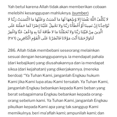
Yah betul karena Allah tidak akan memberikan cobaan
melebihi kesanggupan mahluknya.
(sumber)
لا يُكَلِّفُ اللَّهُ نَفْسًا إِلا وُسْعَهَا لَهَا مَا كَسَبَتْ وَعَلَيْهَا مَا اكْتَسَبَتْ رَبَّنَا لا
تُؤَاخِذْنَا إِنْ نَسِينَا أَوْ أَخْطَأْنَا رَبَّنَا وَلا تَحْمِلْ عَلَيْنَا إِصْرًا كَمَا حَمَلْتَهُ عَلَى
الَّذِينَ مِنْ قَبْلِنَا رَبَّنَا وَلا تُحَمِّلْنَا مَا لا طَاقَةَ لَنَا بِهِ وَاعْفُ عَنَّا وَاغْفِرْ
لَنَاوَارْحَمْنَا أَنْتَ مَوْلانَا فَانْصُرْنَا عَلَى الْقَوْمِ الْكَافِرِينَ (٢٨٦)
286. Allah tidak membebani seseorang melainkan
sesuai dengan kesanggupannya. ia mendapat pahala
(dari kebajikan) yang diusahakannya dan ia mendapat
siksa (dari kejahatan) yang dikerjakannya. (mereka
berdoa): “Ya Tuhan Kami, janganlah Engkau hukum
Kami jika Kami lupa atau Kami tersalah. Ya Tuhan Kami,
janganlah Engkau bebankan kepada Kami beban yang
berat sebagaimana Engkau bebankan kepada orang-
orang sebelum kami. Ya Tuhan Kami, janganlah Engkau
pikulkan kepada Kami apa yang tak sanggup Kami
memikulnya. beri ma’aflah kami; ampunilah kami; dan