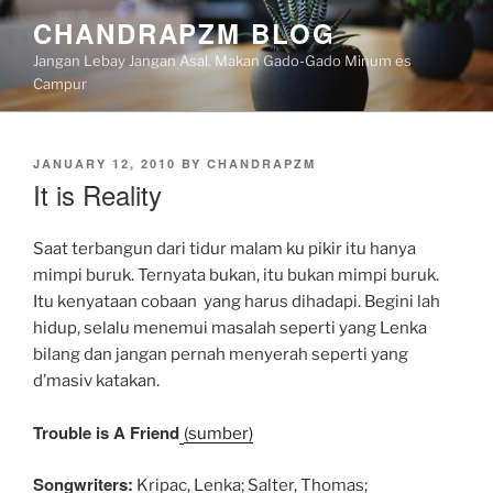
Skip
CHANDRAPZM BLOG
to
Jangan Lebay Jangan Asal. Makan Gado-Gado Minum es
content
Campur
POSTED
JANUARY 12, 2010
BY
CHANDRAPZM
ON
It is Reality
Saat terbangun dari tidur malam ku pikir itu hanya
mimpi buruk. Ternyata bukan, itu bukan mimpi buruk.
Itu kenyataan cobaan yang harus dihadapi. Begini lah
hidup, selalu menemui masalah seperti yang Lenka
bilang dan jangan pernah menyerah seperti yang
d’masiv katakan.
Trouble is A Friend
(sumber)
Songwriters:
Kripac, Lenka; Salter, Thomas;