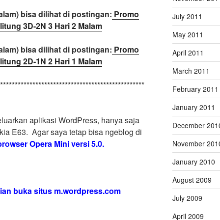
lam) bisa dilihat di postingan:
Promo
July 2011
litung 3D-2N 3 Hari 2 Malam
May 2011
lam) bisa dilihat di postingan:
Promo
April 2011
litung 2D-1N 2 Hari 1 Malam
March 2011
*************************************************
February 2011
January 2011
uarkan aplikasi WordPress, hanya saja
December 201
kia E63. Agar saya tetap bisa ngeblog di
browser Opera Mini versi 5.0.
November 201
January 2010
August 2009
ian buka situs m.wordpress.com
July 2009
April 2009