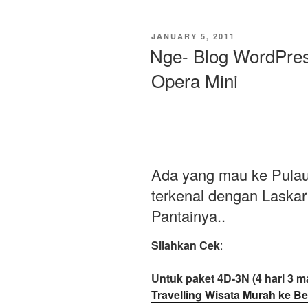
Subvi
for
POSTED
JANUARY 5, 2011
Labview
ON
Nge- Blog WordPres
Programming”
Opera Mini
Ada yang mau ke Pulau
terkenal dengan Laskar
Pantainya..
Silahkan Cek
:
Untuk paket 4D-3N (4 hari 3 ma
Travelling Wisata Murah ke Be