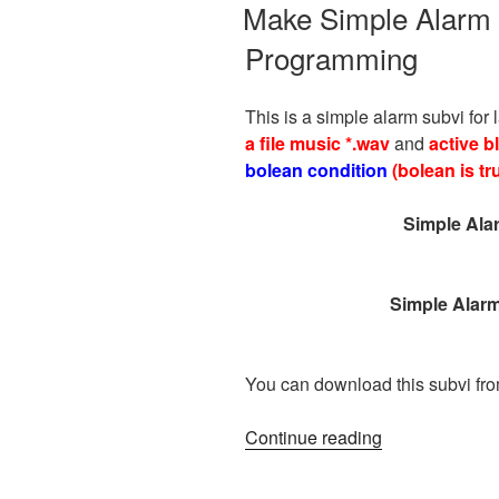
ON
Make Simple Alarm 
Programming
This is a simple alarm subvi for
a file music *.wav
and
active b
bolean condition
(bolean is tr
Simple Ala
Simple Alar
You can download this subvi fr
“Make
Continue reading
Simple
Alarm