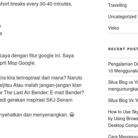
short breaks every 30-40 minutes,
Travelling
Uncategorized
e
Video
e
RECENT POS
aya dengan fitur google ini. Saya
pril Mop Google.
Pengalaman Du
10 Menggunaka
ra kira terinspirasi dari mana? Naruto
Situs Blog vs 
aijitsu Atau malah jangan-jangan klan
menguntungkan 
ar The Last Air Bender: E-mail Bender?
jadi gerakan inspirasi SKJ Senam
Situs Blog Vs Y
How to Use Skyp
enyehatkan dan menyenangkan. 😀
by Using Brows
Desktop Compu
Cara Mengguna