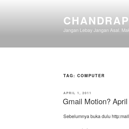
Skip
to
CHANDRAP
content
Jangan Lebay Jangan Asal. M
TAG:
COMPUTER
POSTED
APRIL 1, 2011
ON
Gmail Motion? April
Sebelumnya buka dulu http:mail