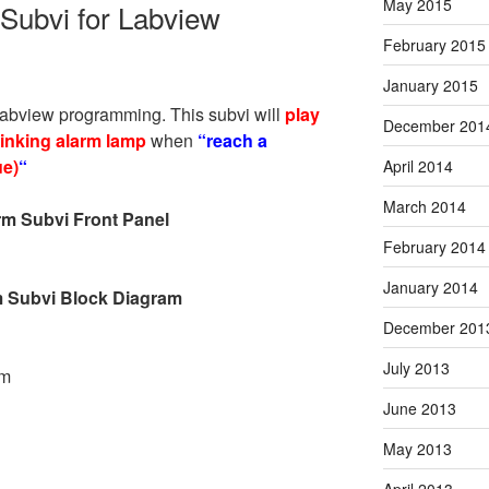
May 2015
Subvi for Labview
February 2015
January 2015
 labview programming. This subvi will
play
December 201
linking alarm lamp
when
“reach a
ue)
“
April 2014
March 2014
rm Subvi Front Panel
February 2014
January 2014
m Subvi Block Diagram
December 201
July 2013
om
June 2013
May 2013
April 2013