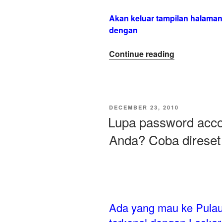
Akan keluar tampilan halaman l
dengan
“Nge-
Continue reading
Blog
WordPress
di
Nokia
POSTED
DECEMBER 23, 2010
E63
ON
Lupa password acco
dengan
Anda? Coba direset 
Opera
Mini”
Ada yang mau ke Pulau