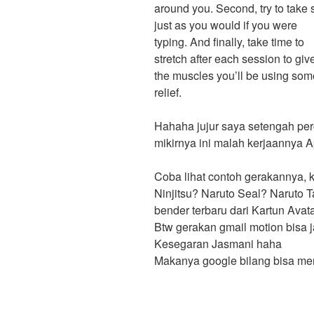
around you. Second, try to take 
just as you would if you were
typing. And finally, take time to
stretch after each session to giv
the muscles you’ll be using som
relief.
Hahaha jujur saya setengah perc
mikirnya ini malah kerjaannya A
Coba lihat contoh gerakannya, ki
Ninjitsu? Naruto Seal? Naruto T
bender terbaru dari Kartun Avat
Btw gerakan gmail motion bisa 
Kesegaran Jasmani haha
Makanya google bilang bisa m