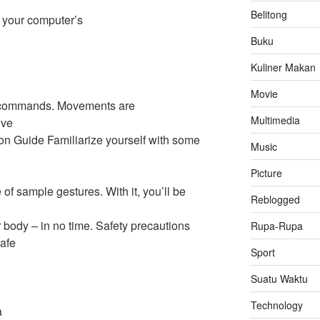
Belitong
 your computer’s
Buku
Kuliner Makan
Movie
d commands. Movements are
Multimedia
ive
otion Guide Familiarize yourself with some
Music
Picture
 of sample gestures. With it, you’ll be
Reblogged
 body – in no time. Safety precautions
Rupa-Rupa
safe
Sport
h
Suatu Waktu
Technology
a