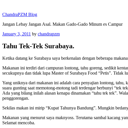
Skip
to
ChandraPZM Blog
content
Jangan Lebay Jangan Asal. Makan Gado-Gado Minum es Campur
Posted
January 3, 2011
by
chandrapzm
on
Tahu Tek-Tek Surabaya.
Ketika datang ke Surabaya saya berkenalan dengan beberapa makanan
Makanan ini terdiri dari campuran lontong, tahu goreng, sedikit kent
secukupnya dan tidak lupa Master of Surabaya Food “Petis”. Tidak lu
Yang uniknya dari makanan ini adalah cara penyajian lontong, tahu, 
suara gunting saat memotong-motong tadi terdengar berbunyi “tek tek 
Ada yang bilang inilah alasan kenapa dinamakan “tahu tek tek”. Walau 
penggorengan.
Sekilas makan ini mirip “Kupat Tahunya Bandung”. Mungkin bedanya 
Makanan yang menurut saya maknyoss. Terutama sambal kacang yang b
Selamat mencoba.