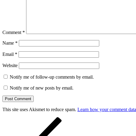
Comment
*
Name
*
Email
*
Website
Notify me of follow-up comments by email.
Notify me of new posts by email.
This site uses Akismet to reduce spam.
Learn how your comment data 
Post
Previous
Post
navigation