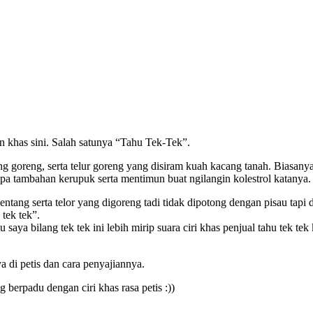
 khas sini. Salah satunya “Tahu Tek-Tek”.
ang goreng, serta telur goreng yang disiram kuah kacang tanah. Biasan
pa tambahan kerupuk serta mentimun buat ngilangin kolestrol katanya.
kentang serta telor yang digoreng tadi tidak dipotong dengan pisau ta
tek tek”.
saya bilang tek tek ini lebih mirip suara ciri khas penjual tahu tek t
di petis dan cara penyajiannya.
erpadu dengan ciri khas rasa petis :))