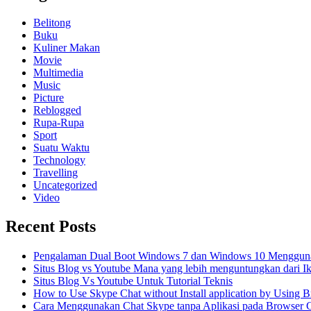
Belitong
Buku
Kuliner Makan
Movie
Multimedia
Music
Picture
Reblogged
Rupa-Rupa
Sport
Suatu Waktu
Technology
Travelling
Uncategorized
Video
Recent Posts
Pengalaman Dual Boot Windows 7 dan Windows 10 Menggun
Situs Blog vs Youtube Mana yang lebih menguntungkan dari I
Situs Blog Vs Youtube Untuk Tutorial Teknis
How to Use Skype Chat without Install application by Using
Cara Menggunakan Chat Skype tanpa Aplikasi pada Browser